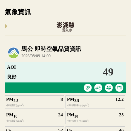
氣象資訊
澎湖縣
一週氣象
內嵌空氣品質小工具為視覺預覽，完整即時空氣