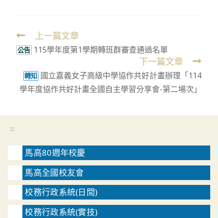
上一篇文章
Read
115學年度第1學期轉班群審查通過名單
more
公告
下一篇文章
articles
國立嘉義女子高級中學協作共好計畫辦理「114
轉知
學年度協作共好計畫全國自主學習分享會-第二場次」
:::
馬高80週年校慶
馬高全國校友會
校務行政系統(日間)
校務行政系統(實技)