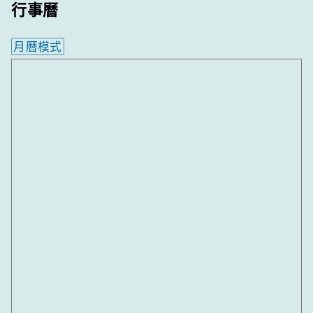
行事曆
月曆模式
內嵌行事曆為視覺預覽，完整行事曆內容請使用