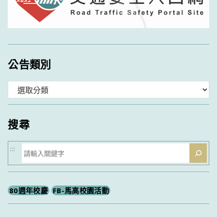
公告類別
分
類
搜尋
搜
:::
尋
80週年校慶
FB-馬高校園活動