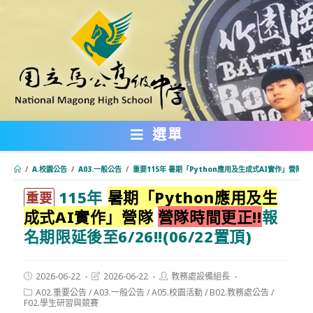
跳
轉
至
主
要
內
選單
容
/
A.校園公告
/
A03.一般公告
/
重要115年 暑期「Python應用及生成式AI實作」營隊 營隊時
115年
暑期「Python應用及生
:::
重要
成式AI實作」營隊
營隊時間更正!!
報
名期限延後至6/26!!(06/22置頂)
Post
Post
Post
2026-06-22
2026-06-22
教務處設備組長
published:
last
author:
Post
A02.重要公告
/
A03.一般公告
/
A05.校園活動
/
B02.教務處公告
/
modified:
category:
F02.學生研習與競賽