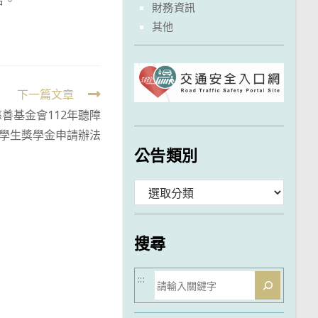
合。
財務資訊
其他
下一篇文章
善基金會112年聽障
學生獎學金申請辦法
公告類別
分
類
搜尋
搜
:::
尋