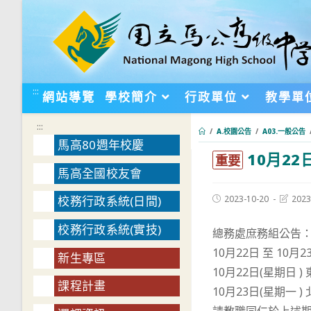
跳
轉
至
主
要
:::
網站導覽
學校簡介
行政單位
教學單
內
容
:::
/
A.校園公告
/
A03.一般公告
馬高80週年校慶
10月22
:::
重要
馬高全國校友會
Post
Post
2023-10-20
2023
校務行政系統(日間)
published:
last
modifie
校務行政系統(實技)
總務處庶務組公告
10月22日 至 10
新生專區
10月22日(星期日 
課程計畫
10月23日(星期一 )