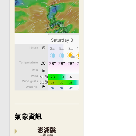
氣象資訊
澎湖縣
一週氣象