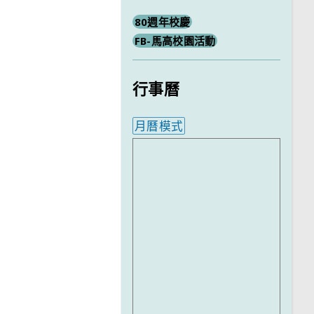
80週年校慶
FB-馬高校園活動
行事曆
月曆模式
內嵌行事曆為視覺預覽，完