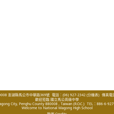
008 澎湖縣馬公市中華路369號
電話：(06) 927-2342
(分機表)
傳真電話：
歡迎蒞臨 國立馬公高級中學
ong City, Penghu County 880008 , Taiwan (R.O.C.)
TEL：886-6-927
Welcome to National Magong High School
致謝 Credits