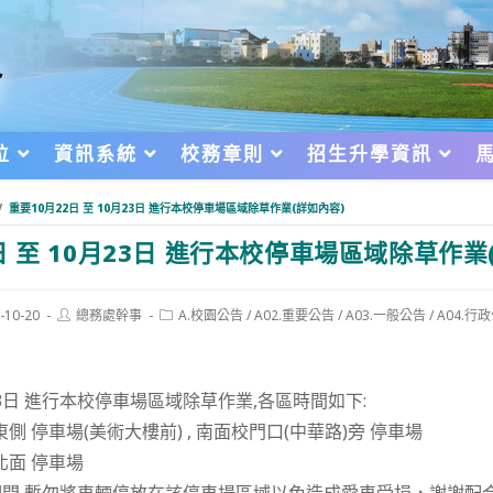
位
資訊系統
校務章則
招生升學資訊
/
重要10月22日 至 10月23日 進行本校停車場區域除草作業(詳如內容)
日 至 10月23日 進行本校停車場區域除草作業
Post
Post
-10-20
總務處幹事
A.校園公告
/
A02.重要公告
/
A03.一般公告
/
A04.行
author:
category:
d:
：
月23日 進行本校停車場區域除草作業,各區時間如下:
) 東側 停車場(美術大樓前) , 南面校門口(中華路)旁 停車場
 北面 停車場