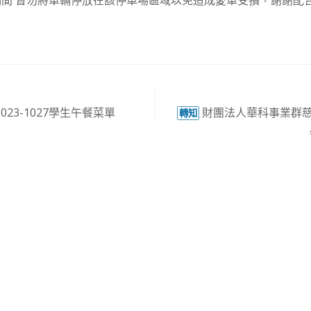
間 暫勿將車輛停放在該停車場區域以免造成愛車受損，謝謝配
23-1027學生午餐菜單
財團法人華科事業群慈
轉知