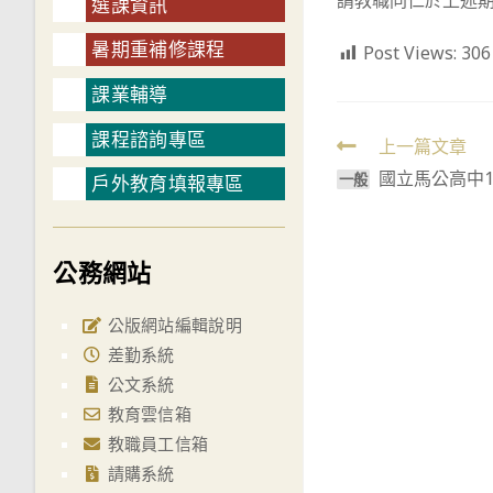
請教職同仁於上述期
選課資訊
暑期重補修課程
Post Views:
306
課業輔導
課程諮詢專區
Read
上一篇文章
國立馬公高中10
more
一般
戶外教育填報專區
articles
公務網站
公版網站編輯說明
差勤系統
公文系統
教育雲信箱
教職員工信箱
請購系統