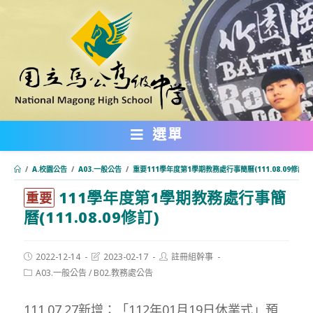
跳
轉
至
主
要
內
選單
容
/
A.校園公告
/
A03.一般公告
/
重要111學年度第1學期教務處行事簡曆(111.08.09修訂)
111學年度第1學期教務處行事簡
:::
重要
曆(111.08.09修訂)
Post
Post
Post
2022-12-14
2023-02-17
註冊組幹事
published:
last
author:
Post
A03.一般公告
/
B02.教務處公告
modified:
category:
111.07.27新增：「112年01月19日休業式」預