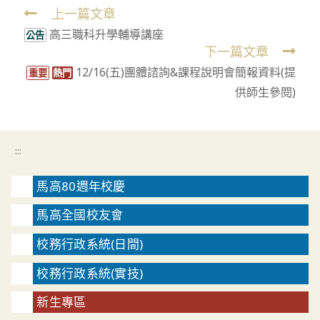
上一篇文章
Read
高三職科升學輔導講座
more
公告
下一篇文章
articles
12/16(五)團體諮詢&課程說明會簡報資料(提
重要
熱門
供師生參閱)
:::
馬高80週年校慶
馬高全國校友會
校務行政系統(日間)
校務行政系統(實技)
新生專區