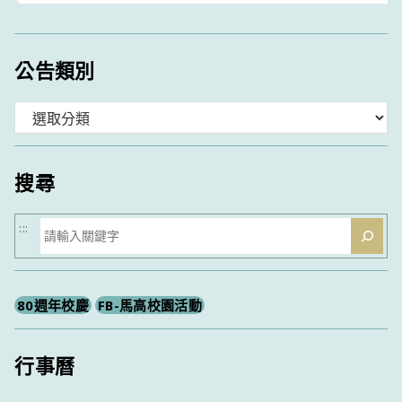
公告類別
分
類
搜尋
搜
:::
尋
80週年校慶
FB-馬高校園活動
行事曆