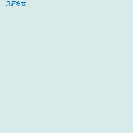
月曆模式
內嵌行事曆為視覺預覽，完整行事曆內容請使用