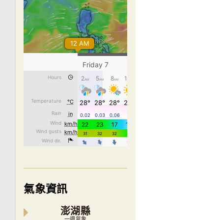
氣象資訊
澎湖縣
一週氣象