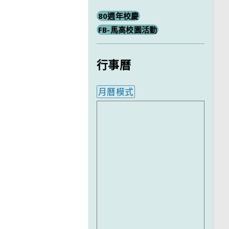
80週年校慶
FB-馬高校園活動
行事曆
月曆模式
內嵌行事曆為視覺預覽，完