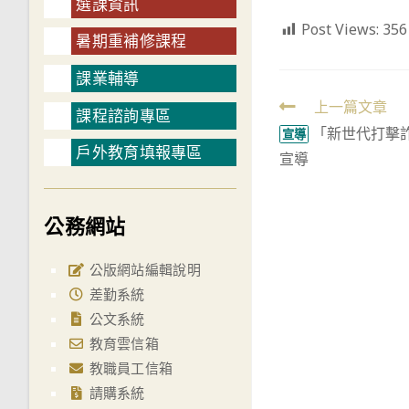
選課資訊
Post Views:
356
暑期重補修課程
課業輔導
Read
上一篇文章
課程諮詢專區
「新世代打擊詐
more
宣導
戶外教育填報專區
宣導
articles
公務網站
公版網站編輯說明
差勤系統
公文系統
教育雲信箱
教職員工信箱
請購系統