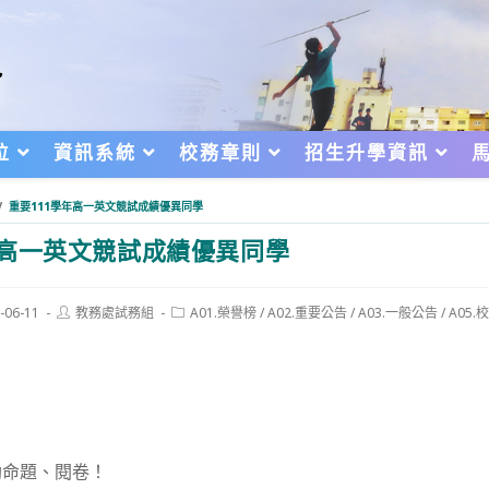
位
資訊系統
校務章則
招生升學資訊
/
重要111學年高一英文競試成績優異同學
年高一英文競試成績優異同學
Post
Post
-06-11
教務處試務組
A01.榮譽榜
/
A02.重要公告
/
A03.一般公告
/
A05.
author:
category:
d:
。
助命題、閱卷！