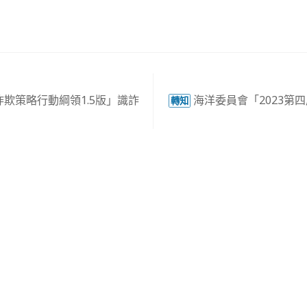
欺策略行動綱領1.5版」識詐
海洋委員會「2023第
轉知