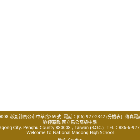
008 澎湖縣馬公市中華路369號
電話：(06) 927-2342
(分機表)
傳真電話：
歡迎蒞臨 國立馬公高級中學
ong City, Penghu County 880008 , Taiwan (R.O.C.)
TEL：886-6-927
Welcome to National Magong High School
致謝 Credits