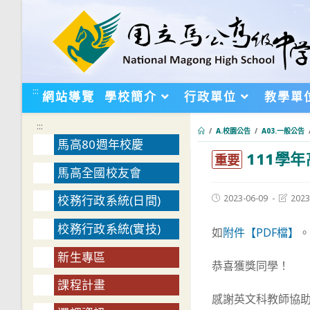
跳
轉
至
主
要
:::
網站導覽
學校簡介
行政單位
教學單
內
容
:::
/
A.校園公告
/
A03.一般公告
馬高80週年校慶
111學
:::
重要
馬高全國校友會
Post
Post
2023-06-09
2023
校務行政系統(日間)
published:
last
modifie
校務行政系統(實技)
如
附件【PDF檔】
新生專區
恭喜獲獎同學！
課程計畫
感謝英文科教師協