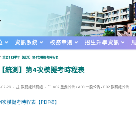
位
資訊系統
校務章則
招生升學資訊
/
重要112學年【統測】第4次模擬考時程表
年【統測】第4次模擬考時程表
Post
Post
-02-29
教務處試務組
A02.重要公告
/
A03.一般公告
/
B02.教務處公告
author:
category:
d:
4次模擬考時程表【PDF檔】