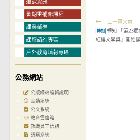
選課資訊
暑期重補修課程
Read
上一篇文章
課業輔導
轉知 「第23
more
轉知
課程諮詢專區
紅樓文學獎」開始
articles
戶外教育填報專區
公務網站
公版網站編輯說明
差勤系統
公文系統
教育雲信箱
教職員工信箱
請購系統