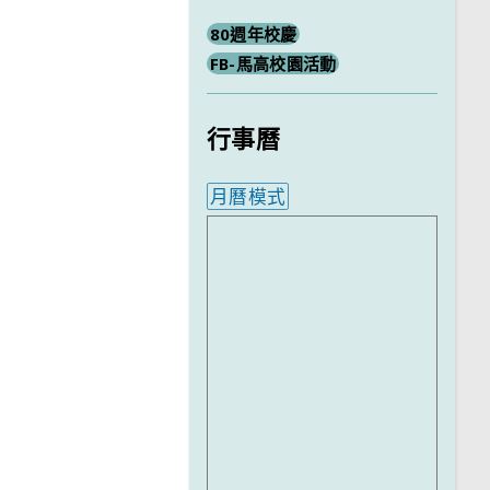
80週年校慶
FB-馬高校園活動
行事曆
月曆模式
內嵌行事曆為視覺預覽，完