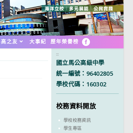
馬高之友
大事紀
歷年榮譽榜
FB
:::
國立馬公高級中學
統一編號：96402805
學校代碼：160302
校務資料開放
學校校務資訊
學生專區