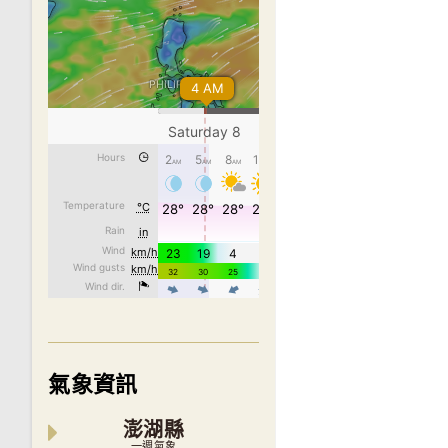
氣象資訊
澎湖縣
一週氣象