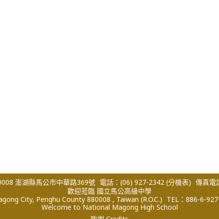
008 澎湖縣馬公市中華路369號
電話：(06) 927-2342
(分機表)
傳真電話：
歡迎蒞臨 國立馬公高級中學
ong City, Penghu County 880008 , Taiwan (R.O.C.)
TEL：886-6-927
Welcome to National Magong High School
致謝 Credits