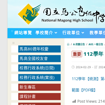
跳
轉
至
主
要
:::
網站導覽
學校簡介
行政單位
教學單
內
容
:::
/
A.校園公告
/
A03.一般公告
馬高80週年校慶
112學
:::
重要
馬高全國校友會
Post
Post
2024-02-29
2024
校務行政系統(日間)
published:
last
modifie
校務行政系統(實技)
112學年【統測】第
新生專區
範圍【PDF檔】
課程計畫
Post Views:
214