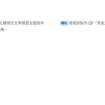
屆紅樓現代文學獎暨全國高中
環境部製作2部「笑
轉知
徵稿。