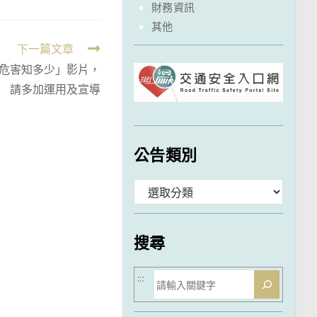
財務資訊
其他
下一篇文章
氣危害知多少」影片，
請多加運用及宣導
公告類別
分
類
搜尋
搜
:::
尋