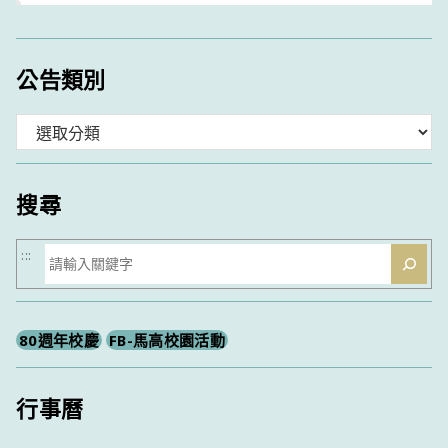
公告類別
分
類
搜尋
搜
:::
尋
80週年校慶
FB-馬高校園活動
行事曆