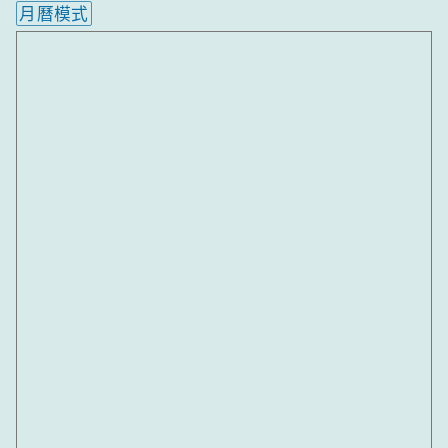
月曆模式
內嵌行事曆為視覺預覽，完整行事曆內容請使用