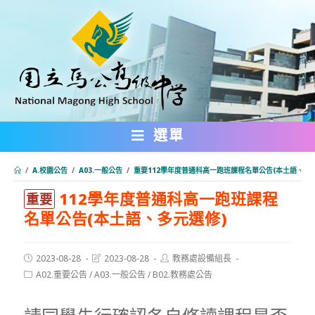
跳
轉
至
主
要
內
選單
容
/
A.校園公告
/
A03.一般公告
/
重要112學年度普通科高一跑班課程名單公告(本土語、多
112學年度普通科高一跑班課程
:::
重要
名單公告(本土語、多元選修)
Post
Post
Post
2023-08-28
2023-08-28
教務處設備組長
published:
last
author:
Post
A02.重要公告
/
A03.一般公告
/
B02.教務處公告
modified:
category: