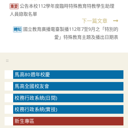
公告本校112學年度臨時特殊教育特教學生助理
more
重要
人員錄取名單
articles
下一篇文章
國立教育廣播電臺製播112年7至9月之「特別的
轉知
愛」特殊教育主題及播出日期表
:::
馬高80週年校慶
馬高全國校友會
校務行政系統(日間)
校務行政系統(實技)
新生專區