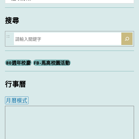
類
搜尋
搜
:::
尋
80週年校慶
FB-馬高校園活動
行事曆
月曆模式
內嵌行事曆為視覺預覽，完整行事曆內容請使用