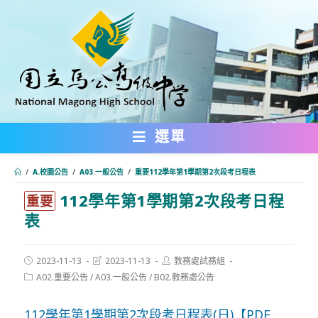
跳
轉
至
主
要
內
選單
容
/
A.校園公告
/
A03.一般公告
/
重要112學年第1學期第2次段考日程表
112學年第1學期第2次段考日程
:::
重要
表
Post
Post
Post
2023-11-13
2023-11-13
教務處試務組
published:
last
author:
Post
A02.重要公告
/
A03.一般公告
/
B02.教務處公告
modified:
category:
112學年第1學期第2次段考日程表(日)【PDF