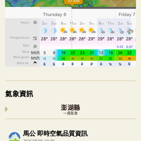
氣象資訊
澎湖縣
一週氣象
內嵌空氣品質小工具為視覺預覽，完整即時空氣