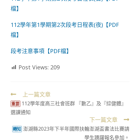
檔】
112學年第1學期第2次段考日程表(夜)【PDF
檔】
段考注意事項【PDF檔】
Post Views:
209
上一篇文章
Read
112學年度高三社會班群 『數乙』及『綜健體』
more
重要
選課通知
articles
下一篇文章
澎湖縣2023年下半年國際扶輪澎湖盃書法比賽請
轉知
學生踴躍報名參加。