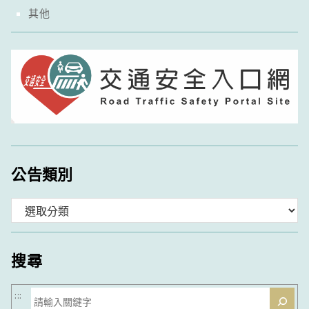
其他
公告類別
分
類
搜尋
搜
:::