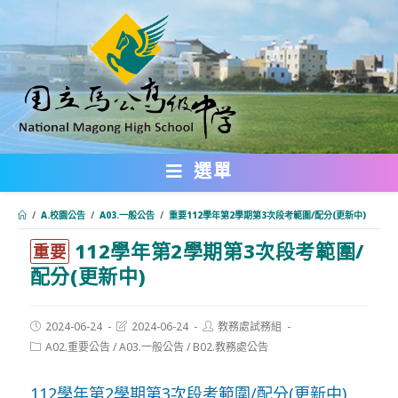
跳
轉
至
主
要
內
選單
容
/
A.校園公告
/
A03.一般公告
/
重要112學年第2學期第3次段考範圍/配分(更新中)
112學年第2學期第3次段考範圍/
:::
重要
配分(更新中)
Post
Post
Post
2024-06-24
2024-06-24
教務處試務組
published:
last
author:
Post
A02.重要公告
/
A03.一般公告
/
B02.教務處公告
modified:
category:
112學年第2學期第3次段考範圍/配分(更新中)