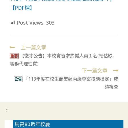
【PDF檔】
Post Views:
303
上一篇文章
Read
【徵才公告】本校實習處約僱人員１名(預估缺-
more
重要
職務代理性質)
articles
下一篇文章
「113年度在校生商業類丙級專案技能檢定」成
公告
績複查
:::
馬高80週年校慶