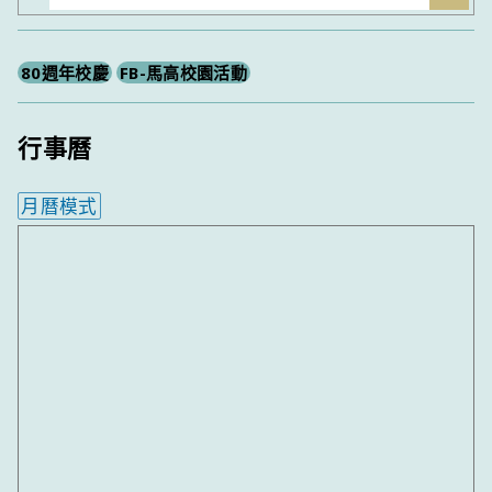
尋
80週年校慶
FB-馬高校園活動
行事曆
月曆模式
內嵌行事曆為視覺預覽，完整行事曆內容請使用