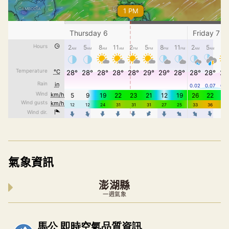
氣象資訊
澎湖縣
一週氣象
內嵌空氣品質小工具為視覺預覽，完整即時空氣