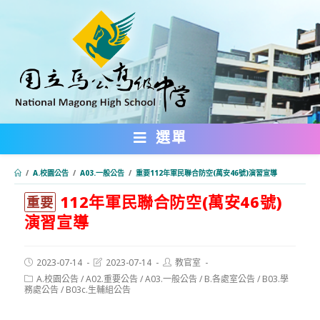
跳
轉
至
主
要
內
選單
容
/
A.校園公告
/
A03.一般公告
/
重要112年軍民聯合防空(萬安46號)演習宣導
112年軍民聯合防空(萬安46號)
:::
重要
演習宣導
Post
Post
Post
2023-07-14
2023-07-14
教官室
published:
last
author:
Post
A.校園公告
/
A02.重要公告
/
A03.一般公告
/
B.各處室公告
/
B03.學
modified:
category:
務處公告
/
B03c.生輔組公告