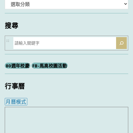
分
類
搜尋
搜
:::
尋
80週年校慶
FB-馬高校園活動
行事曆
月曆模式
內嵌行事曆為視覺預覽，完整行事曆內容請使用