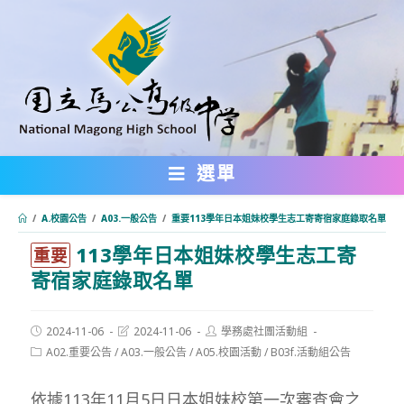
跳
轉
至
主
要
內
選單
容
/
A.校園公告
/
A03.一般公告
/
重要113學年日本姐妹校學生志工寄寄宿家庭錄取名單
113學年日本姐妹校學生志工寄
:::
重要
寄宿家庭錄取名單
Post
Post
Post
2024-11-06
2024-11-06
學務處社團活動組
published:
last
author:
Post
A02.重要公告
/
A03.一般公告
/
A05.校園活動
/
B03f.活動組公告
modified:
category:
依據113年11月5日日本姐妹校第一次審查會之