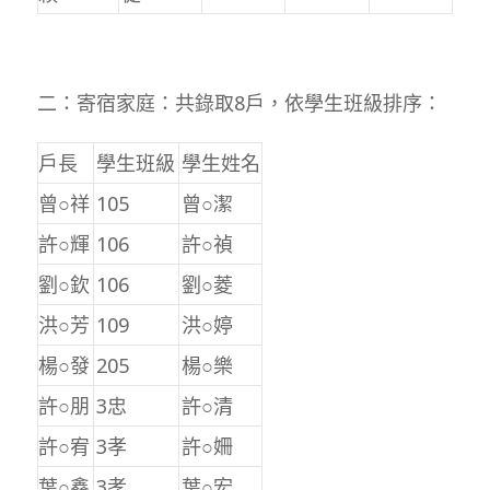
二：寄宿家庭：共錄取8戶，依學生班級排序：
戶長
學生班級
學生姓名
曾○祥
105
曾○潔
許○輝
106
許○禎
劉○欽
106
劉○菱
洪○芳
109
洪○婷
楊○發
205
楊○樂
許○朋
3忠
許○清
許○宥
3孝
許○姍
葉○鑫
3孝
葉○宏