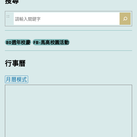
搜尋
搜
:::
尋
80週年校慶
FB-馬高校園活動
行事曆
月曆模式
內嵌行事曆為視覺預覽，完整行事曆內容請使用