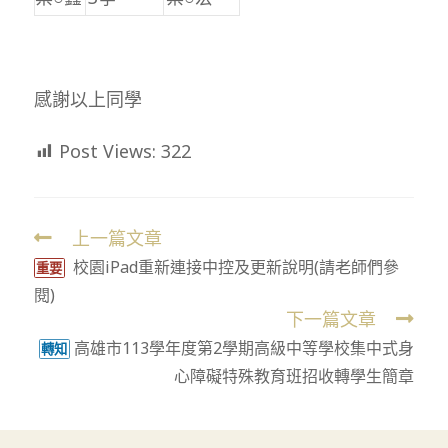
感謝以上同學
Post Views:
322
上一篇文章
Read
校園iPad重新連接中控及更新說明(請老師們參
more
重要
閱)
articles
下一篇文章
高雄市113學年度第2學期高級中等學校集中式身
轉知
心障礙特殊教育班招收轉學生簡章