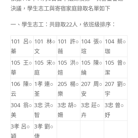
決議，學生志工與寄宿家庭錄取名單如下
一、學生志工：共錄取22人，依班級排序：
101 呂○
101 林○
101 許○
104 張○
104 蔡○
蓁
文
薇
瑄
珈
105 王○
105 宋○
105 洪○
105 陳○
105 曾○
華
庭
媗
綸
潔
106 陳○
1孝 連○
205 楊○
207 周○
207 劉○
云
荃
樂
安
宇
304 翁○
3忠 洪○
3忠 胡○
3忠 莊○
3忠 曾○
美
智
姍
卉
妤
3孝 呂○
3孝 劉○
穎
倢