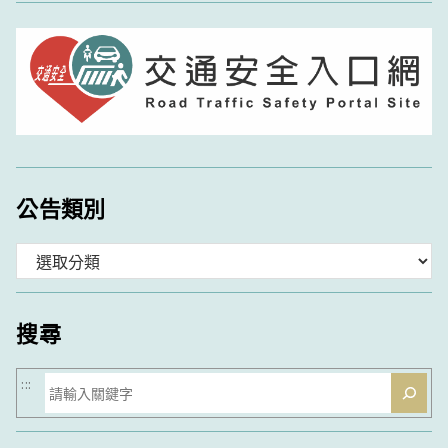
公告類別
分
類
搜尋
搜
:::
尋