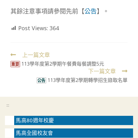
其餘注意事項請參閱先前【
公告
】。
Post Views:
364
上一篇文章
Read
113學年度第2學期午餐費每餐調整5元
more
重要
下一篇文章
articles
113學年度第2學期轉學招生錄取名單
公告
:::
馬高80週年校慶
馬高全國校友會