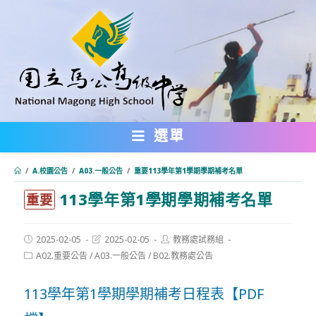
跳
轉
至
主
要
內
選單
容
/
A.校園公告
/
A03.一般公告
/
重要113學年第1學期學期補考名單
113學年第1學期學期補考名單
:::
重要
Post
Post
Post
2025-02-05
2025-02-05
教務處試務組
published:
last
author:
Post
A02.重要公告
/
A03.一般公告
/
B02.教務處公告
modified:
category:
113學年第1學期學期補考日程表【PDF