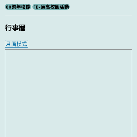
80週年校慶
FB-馬高校園活動
行事曆
月曆模式
內嵌行事曆為視覺預覽，完整行事曆內容請使用