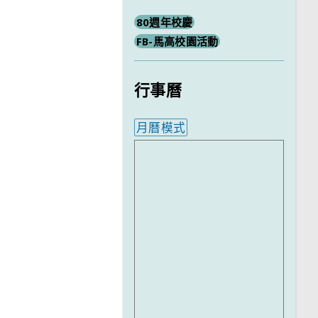
80週年校慶
FB-馬高校園活動
行事曆
月曆模式
內嵌行事曆為視覺預覽，完