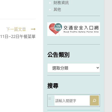
財務資訊
其他
下一篇文章
月11日~22日午餐菜單
公告類別
分
類
搜尋
搜
:::
尋