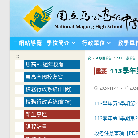
跳
轉
至
主
要
:::
網站導覽
學校簡介
行政單位
教學單
內
容
:::
/
A.校園公告
/
A03.一般公告
馬高80週年校慶
113學
:::
重要
馬高全國校友會
Post
Post
2024-11-11
2024
校務行政系統(日間)
published:
last
modifie
校務行政系統(實技)
113學年第1學期第
新生專區
113學年第1學期第
課程計畫
段考注意事項【PD