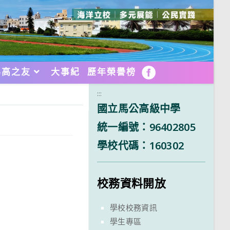
馬高之友
大事紀
歷年榮譽榜
FB
:::
國立馬公高級中學
統一編號：96402805
學校代碼：160302
校務資料開放
學校校務資訊
學生專區