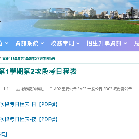
位
資訊系統
校務章則
招生升學資訊
/
重要113學年第1學期第2次段考日程表
年第1學期第2次段考日程表
Post
Post
-11-11
教務處試務組
A02.重要公告
/
A03.一般公告
/
B02.教務處公告
author:
category:
d:
2次段考日程表-日【PDF檔】
2次段考日程表-夜【PDF檔】
F檔】