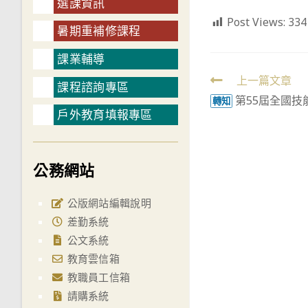
選課資訊
Post Views:
334
暑期重補修課程
課業輔導
Read
上一篇文章
課程諮詢專區
第55屆全國
more
轉知
戶外教育填報專區
articles
公務網站
公版網站編輯說明
差勤系統
公文系統
教育雲信箱
教職員工信箱
請購系統