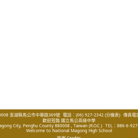
008 澎湖縣馬公市中華路369號
電話：(06) 927-2342
(分機表)
傳真電話：
歡迎蒞臨 國立馬公高級中學
ong City, Penghu County 880008 , Taiwan (R.O.C.)
TEL：886-6-927
Welcome to National Magong High School
致謝 Credits