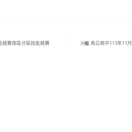
技能競賽南區分區技能競賽
馬公高中113年11
⼀般