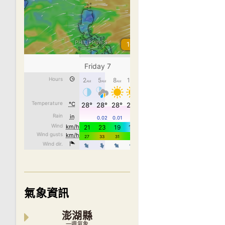
氣象資訊
澎湖縣
一週氣象