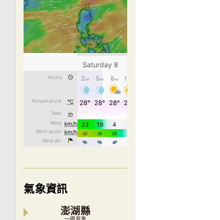
氣象資訊
澎湖縣
一週氣象