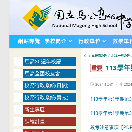
跳
轉
至
主
要
:::
網站導覽
學校簡介
行政單位
教學單
內
容
:::
/
A.校園公告
/
A03.一般公告
馬高80週年校慶
113學
:::
重要
馬高全國校友會
Post
Post
2024-12-31
2024
校務行政系統(日間)
published:
last
modifie
校務行政系統(實技)
113學年第1學期第
新生專區
113學年第1學期第
課程計畫
段考注意事項【PD