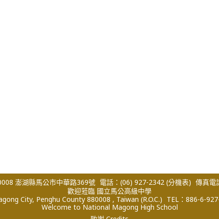
008 澎湖縣馬公市中華路369號
電話：(06) 927-2342
(分機表)
傳真電話：
歡迎蒞臨 國立馬公高級中學
ong City, Penghu County 880008 , Taiwan (R.O.C.)
TEL：886-6-927
Welcome to National Magong High School
致謝 Credits