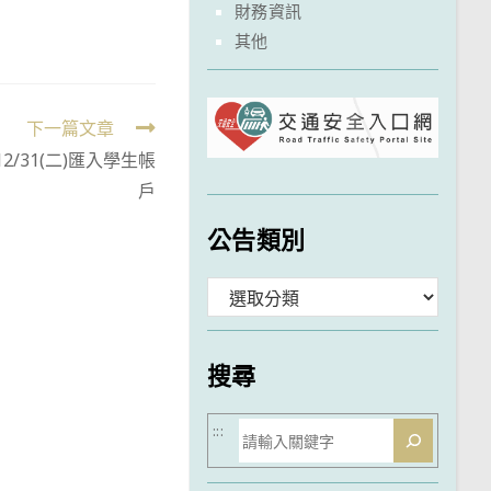
財務資訊
其他
下一篇文章
2/31(二)匯入學生帳
戶
公告類別
分
類
搜尋
搜
:::
尋