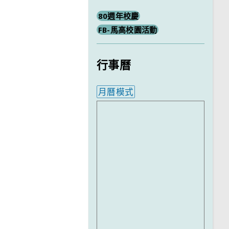
80週年校慶
FB-馬高校園活動
行事曆
月曆模式
內嵌行事曆為視覺預覽，完