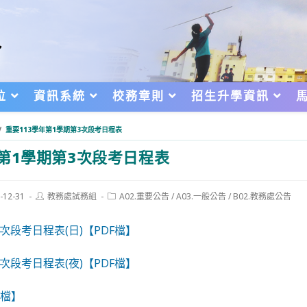
位
資訊系統
校務章則
招生升學資訊
/
重要113學年第1學期第3次段考日程表
年第1學期第3次段考日程表
Post
Post
-12-31
教務處試務組
A02.重要公告
/
A03.一般公告
/
B02.教務處公告
author:
category:
d:
3次段考日程表(日)【PDF檔】
3次段考日程表(夜)【PDF檔】
F檔】