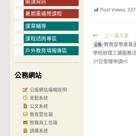
選課資訊
Post Views:
337
暑期重補修課程
課業輔導
Read
上一篇文章
課程諮詢專區
教育部學產基金
more
公告
戶外教育填報專區
學校辦理工讀服務活
articles
31日受理申請￼
公務網站
公版網站編輯說明
差勤系統
公文系統
教育雲信箱
教職員工信箱
請購系統