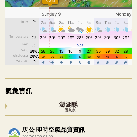
氣象資訊
澎湖縣
一週氣象
內嵌空氣品質小工具為視覺預覽，完整即時空氣