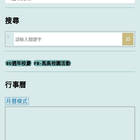
類
搜尋
搜
:::
尋
80週年校慶
FB-馬高校園活動
行事曆
月曆模式
內嵌行事曆為視覺預覽，完整行事曆內容請使用