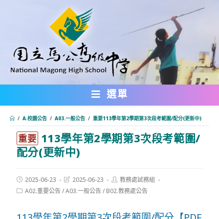
跳
轉
至
主
要
內
選單
容
/
A.校園公告
/
A03.一般公告
/
重要113學年第2學期第3次段考範圍/配分(更新中)
113學年第2學期第3次段考範圍/
:::
重要
配分(更新中)
Post
Post
Post
2025-06-23
2025-06-23
教務處試務組
published:
last
author:
Post
A02.重要公告
/
A03.一般公告
/
B02.教務處公告
modified:
category:
113學年第2學期第3次段考範圍/配分【PDF