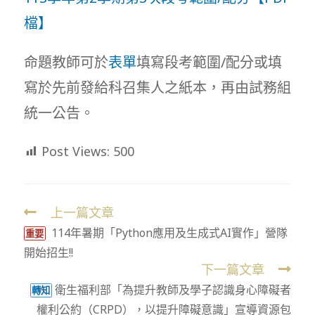
檔】
命題教師可於
表單
填寫段考範圍/配分或填
寫於先前發給科召集人之紙本，再由試務組
統一公告。
Post Views:
500
上一篇文章
Read
114年暑期「Python應用及生成式AI實作」營隊
more
重要
開始招生!!
articles
下一篇文章
衛生福利部「為提升教師及學子認識身心障礙者
轉知
權利公約（CRPD），以提升障礙意識」宣導資源包