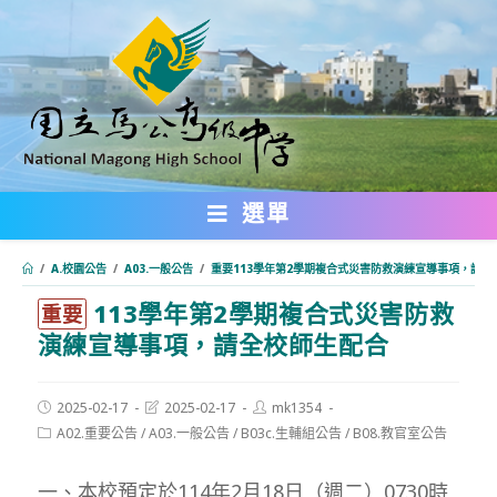
跳
轉
至
主
要
內
選單
容
/
A.校園公告
/
A03.一般公告
/
重要113學年第2學期複合式災害防救演練宣導事項，請全
113學年第2學期複合式災害防救
:::
重要
演練宣導事項，請全校師生配合
Post
Post
Post
2025-02-17
2025-02-17
mk1354
published:
last
author:
Post
A02.重要公告
/
A03.一般公告
/
B03c.生輔組公告
/
B08.教官室公告
modified:
category:
一、本校預定於114年2月18日（週二）0730時