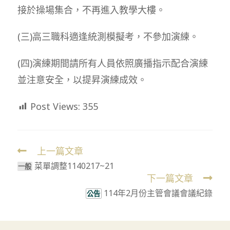
接於操場集合，不再進入教學大樓。
(三)高三職科適逢統測模擬考，不參加演練。
(四)演練期間請所有人員依照廣播指示配合演練
並注意安全，以提昇演練成效。
Post Views:
355
上一篇文章
Read
菜單調整1140217~21
more
⼀般
下一篇文章
articles
114年2月份主管會議會議紀錄
公告