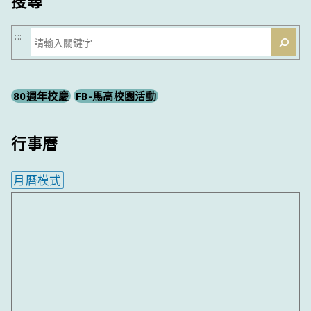
搜尋
搜
:::
尋
80週年校慶
FB-馬高校園活動
行事曆
月曆模式
內嵌行事曆為視覺預覽，完整行事曆內容請使用