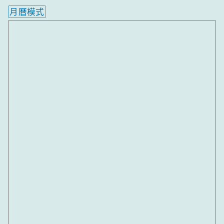
月曆模式
內嵌行事曆為視覺預覽，完整行事曆內容請使用