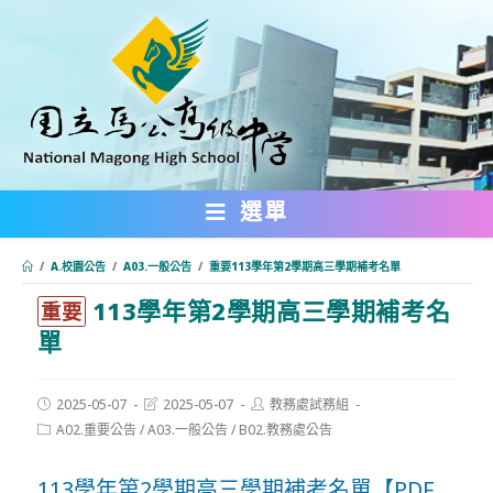
跳
轉
至
主
要
內
選單
容
/
A.校園公告
/
A03.一般公告
/
重要113學年第2學期高三學期補考名單
113學年第2學期高三學期補考名
:::
重要
單
Post
Post
Post
2025-05-07
2025-05-07
教務處試務組
published:
last
author:
Post
A02.重要公告
/
A03.一般公告
/
B02.教務處公告
modified:
category:
113學年第2學期高三學期補考名單【PDF