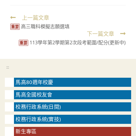
上一篇文章
Read
高三職科模擬志願選填
more
重要
下一篇文章
articles
113學年第2學期第2次段考範圍/配分(更新中)
重要
:::
馬高80週年校慶
馬高全國校友會
校務行政系統(日間)
校務行政系統(實技)
新生專區