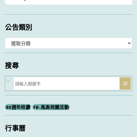
公告類別
分
類
搜尋
搜
:::
尋
80週年校慶
FB-馬高校園活動
行事曆