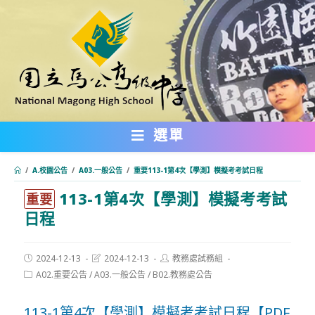
跳
轉
至
主
要
內
選單
容
/
A.校園公告
/
A03.一般公告
/
重要113-1第4次【學測】模擬考考試日程
113-1第4次【學測】模擬考考試
:::
重要
日程
Post
Post
Post
2024-12-13
2024-12-13
教務處試務組
published:
last
author:
Post
A02.重要公告
/
A03.一般公告
/
B02.教務處公告
modified:
category:
113-1第4次【學測】模擬考考試日程【PDF