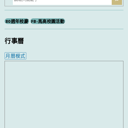
尋
80週年校慶
FB-馬高校園活動
行事曆
月曆模式
內嵌行事曆為視覺預覽，完整行事曆內容請使用