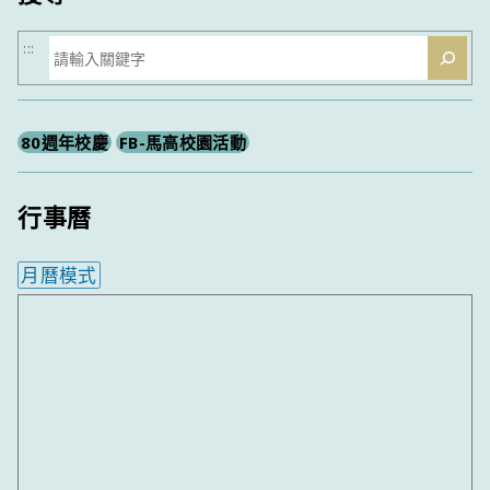
搜
:::
尋
80週年校慶
FB-馬高校園活動
行事曆
月曆模式
內嵌行事曆為視覺預覽，完整行事曆內容請使用