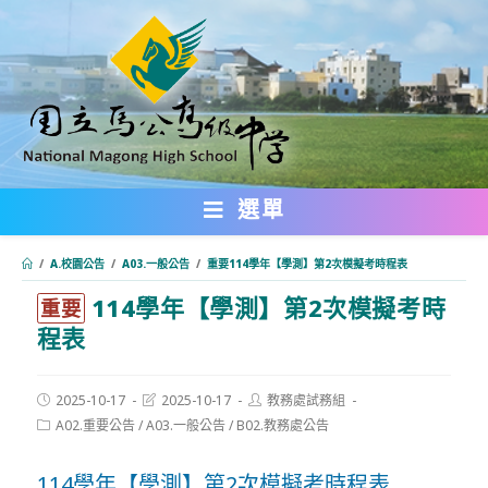
跳
轉
至
主
要
內
選單
容
/
A.校園公告
/
A03.一般公告
/
重要114學年【學測】第2次模擬考時程表
114學年【學測】第2次模擬考時
:::
重要
程表
Post
Post
Post
2025-10-17
2025-10-17
教務處試務組
published:
last
author:
Post
A02.重要公告
/
A03.一般公告
/
B02.教務處公告
modified:
category:
114學年【學測】第2次模擬考時程表