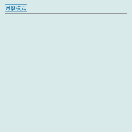
月曆模式
內嵌行事曆為視覺預覽，完整行事曆內容請使用