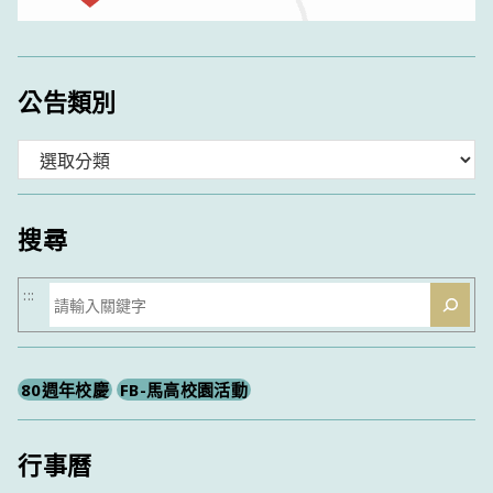
公告類別
分
類
搜尋
搜
:::
尋
80週年校慶
FB-馬高校園活動
行事曆