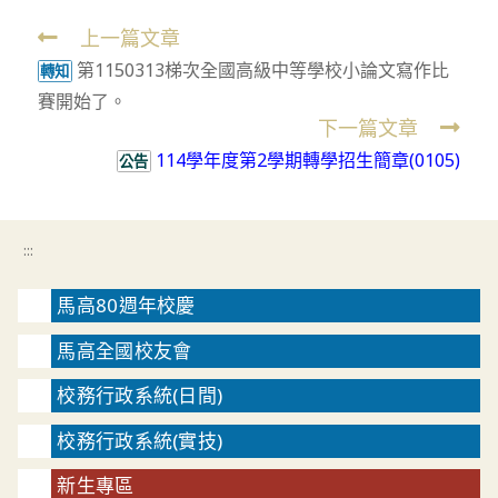
上一篇文章
Read
第1150313梯次全國高級中等學校小論文寫作比
more
轉知
賽開始了。
articles
下一篇文章
114學年度第2學期轉學招生簡章(0105)
公告
:::
馬高80週年校慶
馬高全國校友會
校務行政系統(日間)
校務行政系統(實技)
新生專區