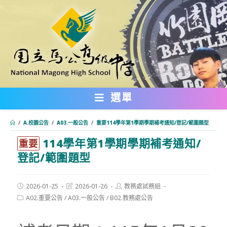
跳
轉
至
主
要
內
選單
容
/
A.校園公告
/
A03.一般公告
/
重要114學年第1學期學期補考通知/登記/範圍題型
114學年第1學期學期補考通知/
:::
重要
登記/範圍題型
Post
Post
Post
2026-01-25
2026-01-26
教務處試務組
published:
last
author:
Post
A02.重要公告
/
A03.一般公告
/
B02.教務處公告
modified:
category: