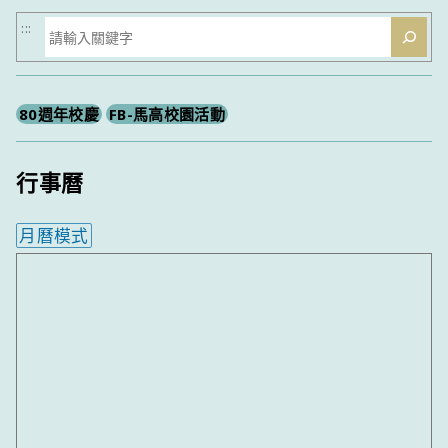
搜
:::
尋
80週年校慶
FB-馬高校園活動
行事曆
月曆模式
內嵌行事曆為視覺預覽，完整行事曆內容請使用