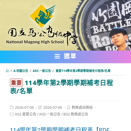
跳
轉
至
主
要
內
選單
容
/
A.校園公告
/
A03.一般公告
/
重要114學年第2學期學期補考日程表/名單
114學年第2學期學期補考日程
:::
重要
表/名單
Post
Post
Post
2026-07-06
2026-07-06
教務處試務組
published:
last
author:
Post
A02.重要公告
/
A03.一般公告
/
B02.教務處公告
modified:
category:
114學年第2學期學期補考日程表【PDF