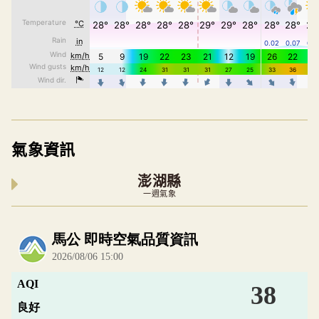
氣象資訊
澎湖縣
一週氣象
內嵌空氣品質小工具為視覺預覽，完整即時空氣