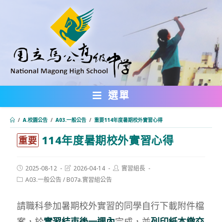
跳
轉
至
主
要
內
選單
容
/
A.校園公告
/
A03.一般公告
/
重要114年度暑期校外實習心得
114年度暑期校外實習心得
:::
重要
Post
Post
Post
2025-08-12
2026-04-14
實習組長
published:
last
author:
Post
A03.一般公告
/
B07a.實習組公告
modified:
category:
請職科參加暑期校外實習的同學自行下載附件檔
案，於
實習結束後一週內
完成，並
列印紙本繳交