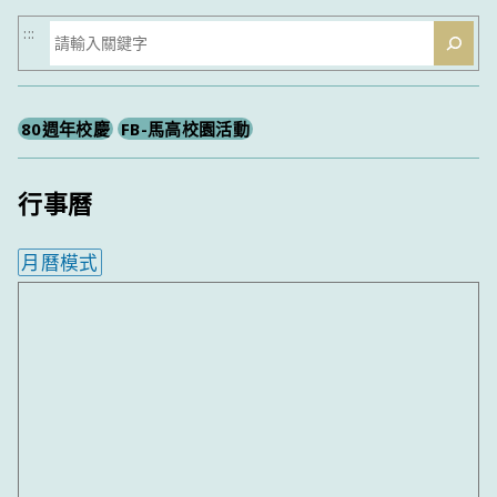
搜
:::
尋
80週年校慶
FB-馬高校園活動
行事曆
月曆模式
內嵌行事曆為視覺預覽，完整行事曆內容請使用