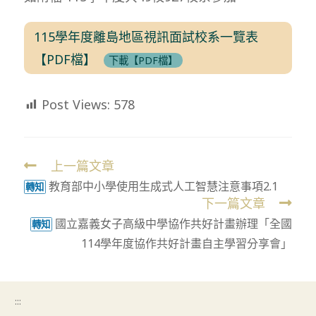
115學年度離島地區視訊面試校系一覽表
【PDF檔】
下載【PDF檔】
Post Views:
578
上一篇文章
Read
教育部中小學使用生成式人工智慧注意事項2.1
more
轉知
下一篇文章
articles
國立嘉義女子高級中學協作共好計畫辦理「全國
轉知
114學年度協作共好計畫自主學習分享會」
:::