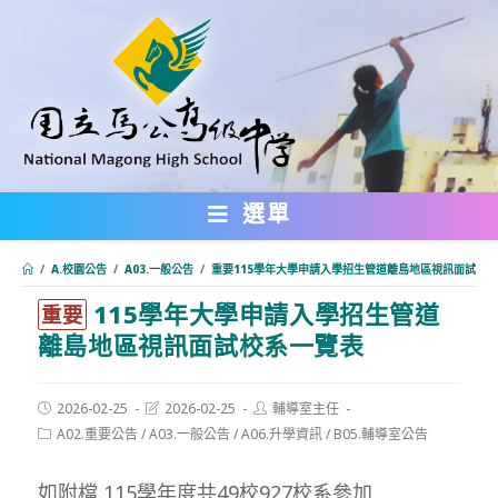
跳
轉
至
主
要
內
選單
容
/
A.校園公告
/
A03.一般公告
/
重要115學年大學申請入學招生管道離島地區視訊面試校
115學年大學申請入學招生管道
:::
重要
離島地區視訊面試校系一覽表
Post
Post
Post
2026-02-25
2026-02-25
輔導室主任
published:
last
author:
Post
A02.重要公告
/
A03.一般公告
/
A06.升學資訊
/
B05.輔導室公告
modified:
category:
如附檔 115學年度共49校927校系參加