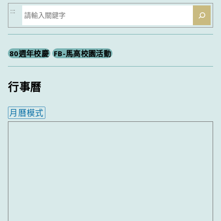
搜
:::
尋
80週年校慶
FB-馬高校園活動
行事曆
月曆模式
內嵌行事曆為視覺預覽，完整行事曆內容請使用