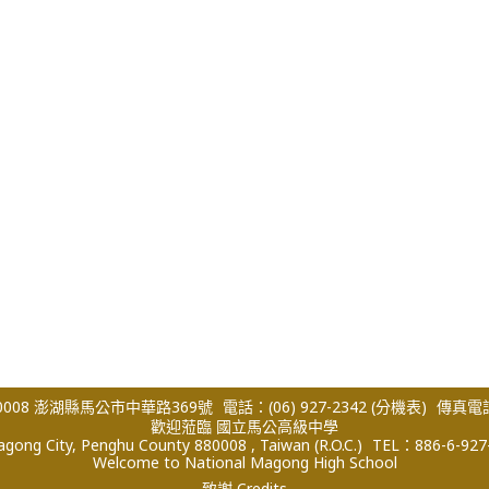
008 澎湖縣馬公市中華路369號
電話：(06) 927-2342
(分機表)
傳真電話：
歡迎蒞臨 國立馬公高級中學
ong City, Penghu County 880008 , Taiwan (R.O.C.)
TEL：886-6-927
Welcome to National Magong High School
致謝 Credits