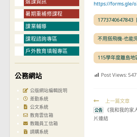
選課資訊
https://forms.gl
暑期重補修課程
177374064784
課業輔導
課程諮詢專區
不用搭飛機-也能
戶外教育填報專區
115學年度離島地
公務網站
Post Views:
547
公版網站編輯說明
差勤系統
Read
上一篇文章
公文系統
《我和我的家
more
公告
教育雲信箱
片連結
articles
教職員工信箱
請購系統