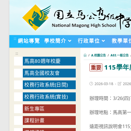
跳
轉
至
主
要
:::
網站導覽
學校簡介
行政單位
教學單
內
容
:::
/
A.校園公告
/
A03.一般公告
馬高80週年校慶
115學
:::
重要
馬高全國校友會
Post
Post
2026-03-18
2026
校務行政系統(日間)
published:
last
modifie
校務行政系統(實技)
辦理時間：3/26(四)
新生專區
辦理地點：馬高第
課程計畫
遠距視訊說明會11