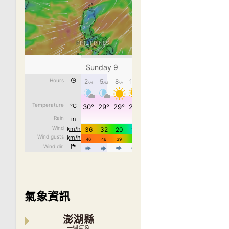
氣象資訊
澎湖縣
一週氣象