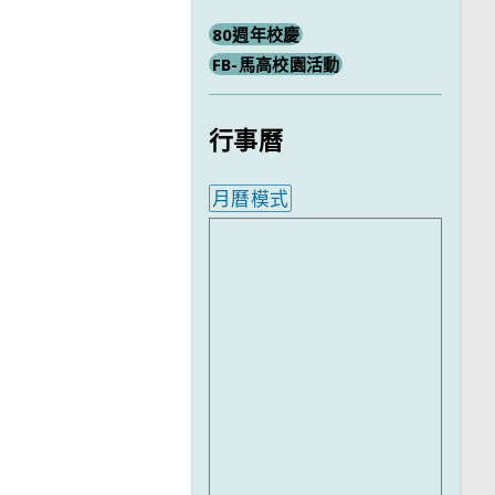
80週年校慶
FB-馬高校園活動
行事曆
月曆模式
內嵌行事曆為視覺預覽，完