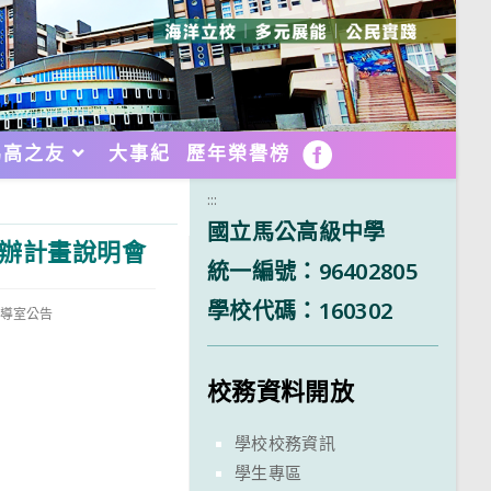
馬高之友
大事紀
歷年榮譽榜
FB
:::
國立馬公高級中學
試辦計畫說明會
統一編號：96402805
學校代碼：160302
.輔導室公告
校務資料開放
學校校務資訊
學生專區