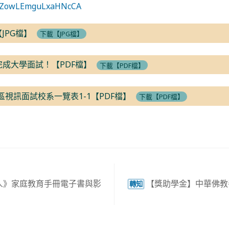
e/oZowLEmguLxaHNcCA
3【JPG檔】
下載【JPG檔】
完成大學面試！【PDF檔】
下載【PDF檔】
區視訊面試校系一覽表1-1【PDF檔】
下載【PDF檔】
人》家庭教育手冊電子書與影
【獎助學金】中華佛教
轉知