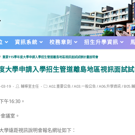
位
資訊系統
校務章則
招生升學資訊
/
重要115學年度大學申請入學招生管道離島地區視訊面試試辦計畫說明會
年度大學申請入學招生管道離島地區視訊面試
Post
Post
-03-19
輔導室主任
A02.重要公告
/
A03.一般公告
/
A06.升學資訊
/
B05
author:
category:
d:
下午16:30。
一會議室。
5大學遠距視訊說明會報名網址如下：