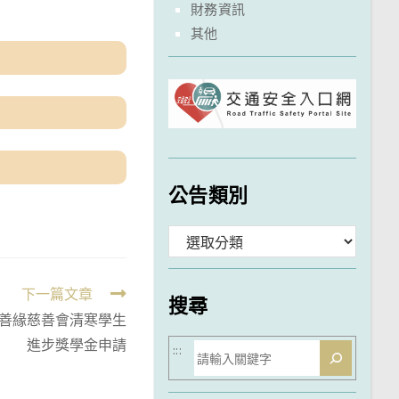
財務資訊
其他
公告類別
分
類
下一篇文章
搜尋
善緣慈善會清寒學生
進步獎學金申請
搜
:::
尋