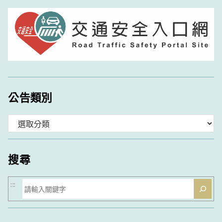
公告類別
分
類
搜尋
搜
:::
尋