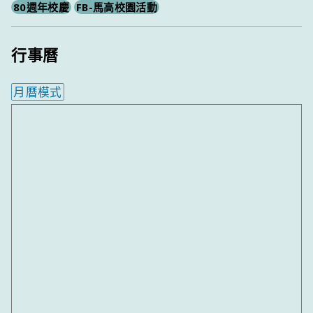
80週年校慶
FB-馬高校園活動
行事曆
月曆模式
內嵌行事曆為視覺預覽，完整行事曆內容請使用