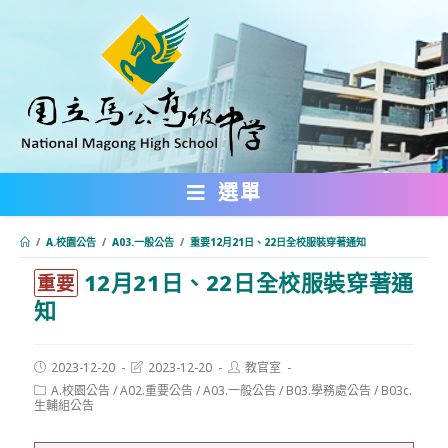
跳
轉
至
主
要
內
選單
容
/
A.校園公告
/
A03.一般公告
/
重要12月21日、22日全校服裝穿著通知
12月21日、22日全校服裝穿著通
:::
重要
知
Post
Post
Post
2023-12-20
2023-12-20
教官室
published:
last
author:
Post
A.校園公告
/
A02.重要公告
/
A03.一般公告
/
B03.學務處公告
/
B03c.
modified:
category:
生輔組公告