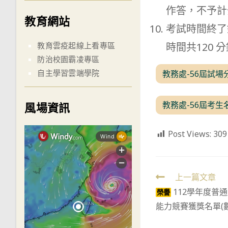
作答，不予計
教育網站
考試時間終了
時間共120
教育雲疫起線上看專區
防治校園霸凌專區
自主學習雲端學院
教務處-56屆試場
教務處-56屆考生
風場資訊
Post Views:
309
Read
上一篇文章
112學年度普
more
榮譽
能力競賽獲獎名單(
articles