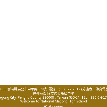
008 澎湖縣馬公市中華路369號
電話：(06) 927-2342
(分機表)
傳真電話：
歡迎蒞臨 國立馬公高級中學
ong City, Penghu County 880008 , Taiwan (R.O.C.)
TEL：886-6-927
Welcome to National Magong High School
致謝 Credits