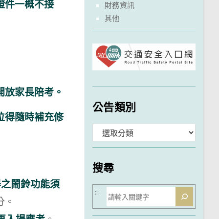
證件一概不接
財務資訊
其他
開放家長陪考。
公告類別
位得隨時補充修
分
類
搜尋
器之鬧鈴功能須
搜
:::
分。
尋