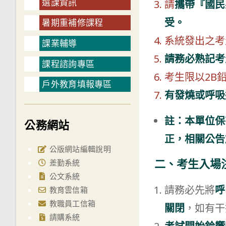
選課資訊
請
攜帶『國民
受。
暑期重補修課程
系統發出之考
課業輔導
請務必熟記考
課程諮詢專區
考生限以2B
戶外教育填報專區
有發燒或呼吸
註：本單位保
公務網站
正，相關公告
公版網站編輯說明
二、考生入場
差勤系統
公文系統
請務必先將
呼
教育雲信箱
教職員工信箱
關閉
，如有干
請購系統