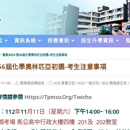
位
資訊系統
校務章則
招生升學資訊
/
重要2024 第56屆化學奧林匹亞初選-考生注意事項
 第56屆化學奧林匹亞初選-考生注意事項
Post
Post
-11-06
教務處設備組長
A02.重要公告
/
A03.一般公告
/
B02.教務處公告
/
author:
category:
d:
詳情請參閱
Https://Tpmso.Org/Twicho
：
112
年
11
月11日（星期六）
下午
14:00~ 16:00
澎湖考場 馬公高中行政大樓四樓 201及 202教室