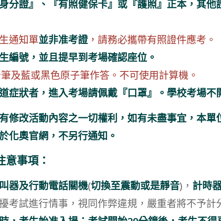
身分證』、『有照健保卡』或『護照』正本，其他
生通知單
並非准考證
，請務必攜帶有照證件應考。
生編號
，並且提早到考場確認座位。
鉛筆及藍或黑色原子筆作答。不可使用計算機。
道症狀者，進入考場請佩戴『口罩』。學校考場不
有修改活動內容之一切權利，如有未盡事宜，本單
於化奧官網，不另行通知。
注意事項：
叫器及行動電話關機
(
切換至震動或是靜音
)，
計時
擾考試進行情事，視同作弊違規，嚴重者將不予計