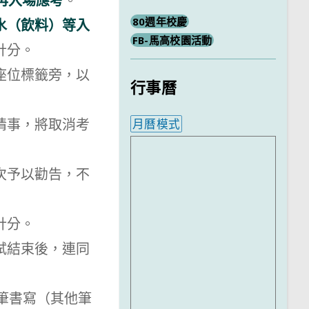
再入場應考
。
80週年校慶
水（飲料）等入
FB-馬高校園活動
計分。
座位標籤旁，以
行事曆
情事，將取消考
月曆模式
內嵌行事曆為視覺預覽，完
次予以勸告，不
計分。
試結束後，連同
筆書寫（其他筆