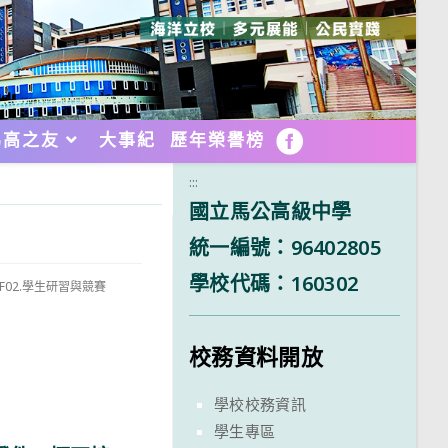
馬高之友
大事紀
歷年榮譽榜
FB
:::
國立馬公高級中學
統一編號：96402805
學校代碼：160302
F02.學生研習與競賽
校務資料開放
學校校務資訊
學生專區