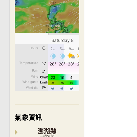
氣象資訊
澎湖縣
一週氣象