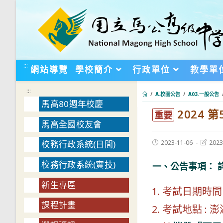
跳
轉
至
主
要
:::
網站導覽
學校簡介
行政單位
教學單
內
容
:::
/
A.校園公告
/
A03.一般公告
馬高80週年校慶
2024
:::
重要
馬高全國校友會
Post
Post
2023-11-06
2023
校務行政系統(日間)
published:
last
modifie
校務行政系統(實技)
一、公告事項： 
新生專區
考試日期時間
課程計畫
考試地點 : 