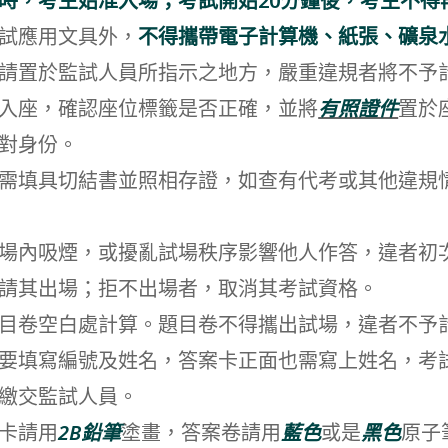
時，考生始准入場；考試開始20分鐘後，考生不得
試應用文具外，
不得攜帶電子計算機、紙張、礦泉
請置於監試人員所指示之地方，嚴重違規者將不予
入座，確認座位標籤是否正確，並將
有照證件
置於
對身份。
需填具切結書並照相存證，如查有代考或其他違規
場內吸煙，或擾亂試場秩序影響他人作答，違者初
請其出場；拒不出場者，取消其考試資格。
目卷空白處計算。題目卷不得攜出試場，違者不予
要填寫編號及姓名，答案卡正面也需寫上姓名，考
繳交監試人員。
卡請用
2B鉛筆
塗畫，答案卷請用
藍色
或是
黑色
原子