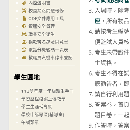
考試開始鈴響
內控聲明書
入場時，除考
校園網路問題報修
ODF文件應用工具
座
，所有物品
資通安全管理
請按考生編號
職業安全衛生
便監試人員核
捐款芳名錄及同意書
電話分機號碼一覽表
考生未帶證件
教職員汽機車停車登記
生資格。
考生不得在試
學生園地
聽勸告者，即
112學年度一年級新生手冊
請自行利用題
學習歷程檔案上傳教學
答案卷，首頁
學生生涯輔導網
題目卷，一起
學校申訴專區(輔導室)
午餐菜單
作答時，答案