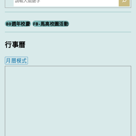
尋
80週年校慶
FB-馬高校園活動
行事曆
月曆模式
內嵌行事曆為視覺預覽，完整行事曆內容請使用