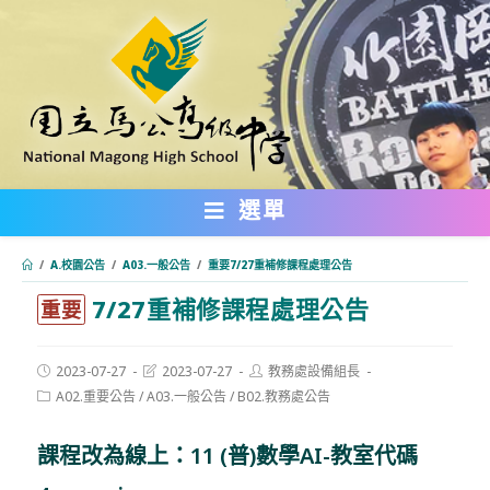
跳
轉
至
主
要
內
選單
容
/
A.校園公告
/
A03.一般公告
/
重要7/27重補修課程處理公告
7/27重補修課程處理公告
:::
重要
Post
Post
Post
2023-07-27
2023-07-27
教務處設備組長
published:
last
author:
Post
A02.重要公告
/
A03.一般公告
/
B02.教務處公告
modified:
category:
課程改為線上：11 (普)數學AI-教室代碼