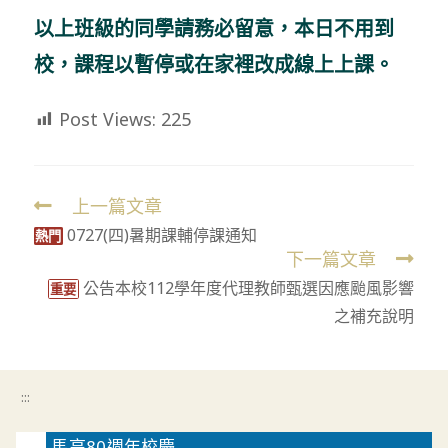
以上班級的同學請務必留意，本日不用到
校，課程以暫停或在家裡改成線上上課。
Post Views:
225
上一篇文章
Read
0727(四)暑期課輔停課通知
more
熱門
下一篇文章
articles
公告本校112學年度代理教師甄選因應颱風影響
重要
之補充說明
:::
馬高80週年校慶