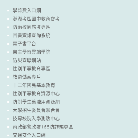
學雜費入口網
澎湖考區國中教育會考
防治校園霸凌專區
圖書資訊查詢系統
電子書平台
自主學習雲端學院
防災宣導網站
性別平等教育專區
教育儲蓄專戶
十二年國民基本教育
性別平等教育資源中心
防制學生藥濫用資源網
大學招生委員會聯合會
技專校院入學測驗中心
內政部警政署165防詐騙專區
交通安全入口網