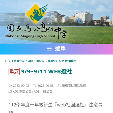
跳
轉
至
主
要
內
選單
容
/
A.校園公告
/
A03.一般公告
/
重要9/9~9/11 WEB選社
9/9~9/11 WEB選社
:::
重要
Post
Post
Post
2023-09-08
2023-09-08
學務處社團活動組
published:
last
author:
Post
A02.重要公告
/
A03.一般公告
modified:
category:
112學年度一年級新生『web社團選社』注意事
項