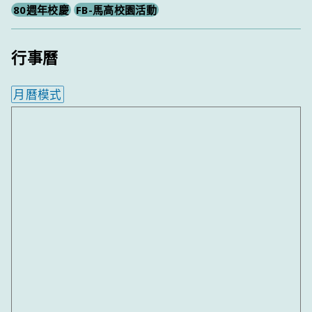
80週年校慶
FB-馬高校園活動
行事曆
月曆模式
內嵌行事曆為視覺預覽，完整行事曆內容請使用