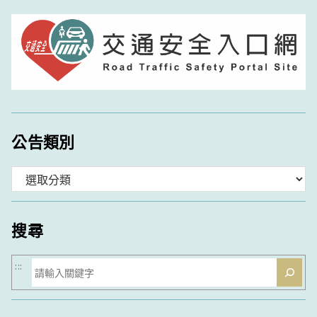
公告類別
分
類
搜尋
搜
:::
尋