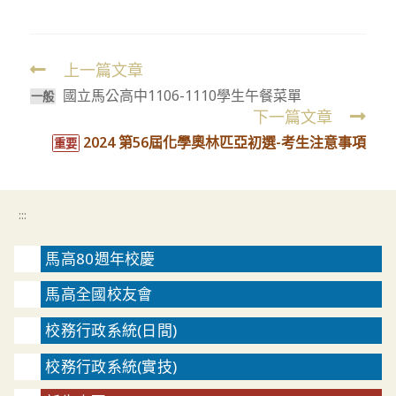
上一篇文章
Read
國立馬公高中1106-1110學生午餐菜單
more
一般
下一篇文章
articles
2024 第56屆化學奧林匹亞初選-考生注意事項
重要
:::
馬高80週年校慶
馬高全國校友會
校務行政系統(日間)
校務行政系統(實技)