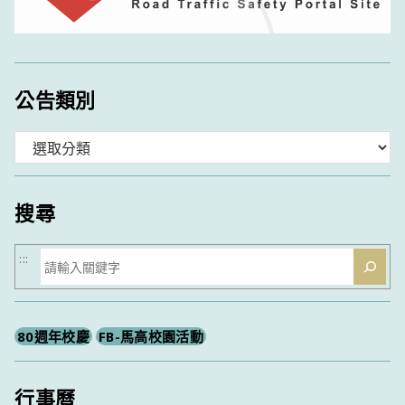
公告類別
分
類
搜尋
搜
:::
尋
80週年校慶
FB-馬高校園活動
行事曆