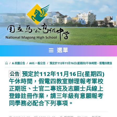
跳
轉
至
主
要
內
選單
容
/
A.校園公告
/
A03.一般公告
/
預定於112年11月16日(星期四)午休時間，假電四教
預定於112年11月16日(星期四)
:::
公告
午休時間，假電四教室辦理報考軍校
正期班、士官二專班及志願士兵線上
登錄註冊作業，請三年級有意願報考
同學務必配合下列事項。