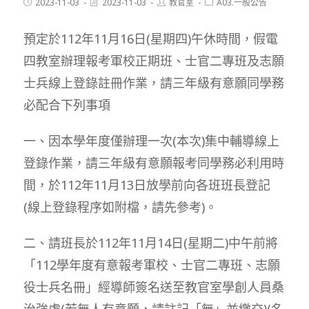
Post
Post
Post
Post
2023-11-03
2023-11-03
教官室
A03.一般公告
published:
last
author:
category:
modified:
預定於112年11月16日(星期四)午休時間，假電
四教室辦理報考軍校正期班、士官二專班及志願
士兵線上登錄註冊作業，請三年級有意願同學務
必配合下列事項
一、因本學年度僅辦理一次(本次)集中輔導線上
登錄作業，請三年級有意願報考同學務必利用時
間，於112年11月13日放學前向各班班長登記
(線上登錄程序如附檔，請先參考)。
二、請班長於112年11月14日(星期二)中午前將
「112學年度有意報考軍校、士官二專班、志願
役士兵名冊」經導師簽名送至教官室學創人員桑
治強處(若無人有意願，請註記「無」並繳交)(名