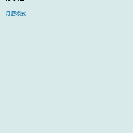
月曆模式
內嵌行事曆為視覺預覽，完整行事曆內容請使用