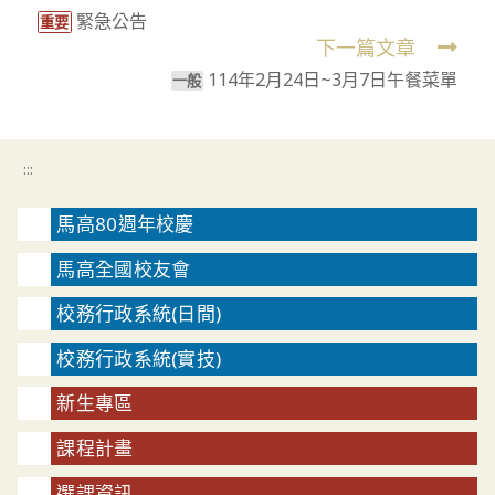
緊急公告
more
重要
下一篇文章
articles
114年2月24日~3月7日午餐菜單
⼀般
:::
馬高80週年校慶
馬高全國校友會
校務行政系統(日間)
校務行政系統(實技)
新生專區
課程計畫
選課資訊