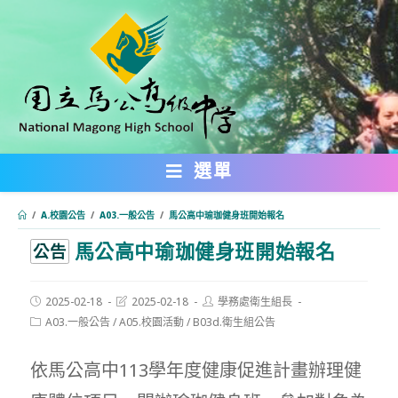
跳
轉
至
主
要
內
選單
容
/
A.校園公告
/
A03.一般公告
/
馬公高中瑜珈健身班開始報名
馬公高中瑜珈健身班開始報名
:::
公告
Post
Post
Post
2025-02-18
2025-02-18
學務處衛生組長
published:
last
author:
Post
A03.一般公告
/
A05.校園活動
/
B03d.衛生組公告
modified:
category:
依馬公高中113學年度健康促進計畫辦理健