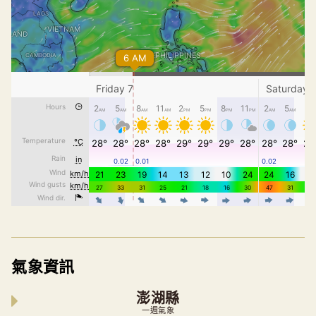
氣象資訊
澎湖縣
一週氣象