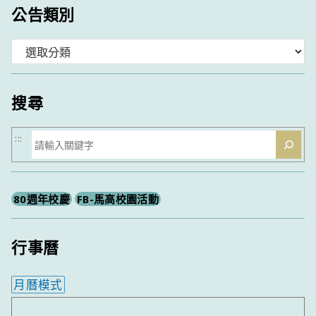
公告類別
分
類
搜尋
搜
:::
尋
80週年校慶
FB-馬高校園活動
行事曆
月曆模式
內嵌行事曆為視覺預覽，完整行事曆內容請使用