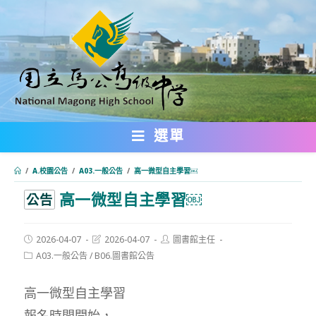
跳
轉
至
主
要
內
選單
容
/
A.校園公告
/
A03.一般公告
/
高一微型自主學習￼
高一微型自主學習￼
:::
公告
Post
Post
Post
2026-04-07
2026-04-07
圖書館主任
published:
last
author:
Post
A03.一般公告
/
B06.圖書館公告
modified:
category:
高一微型自主學習
報名時間開始，