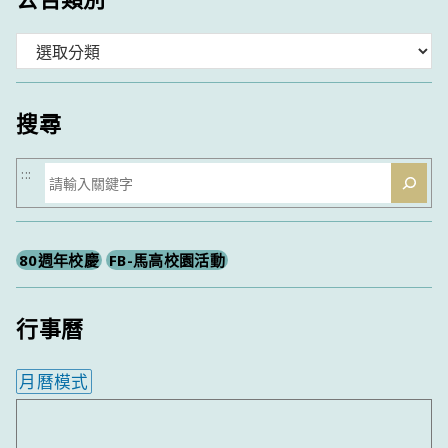
分
類
搜尋
搜
:::
尋
80週年校慶
FB-馬高校園活動
行事曆
月曆模式
內嵌行事曆為視覺預覽，完整行事曆內容請使用