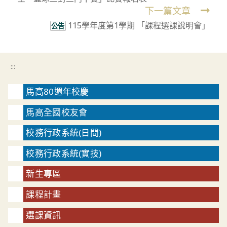
articles
下一篇文章
115學年度第1學期 「課程選課說明會」
公告
:::
馬高80週年校慶
馬高全國校友會
校務行政系統(日間)
校務行政系統(實技)
新生專區
課程計畫
選課資訊