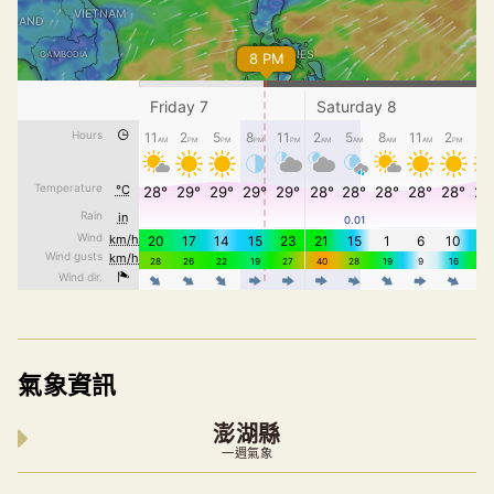
氣象資訊
澎湖縣
一週氣象