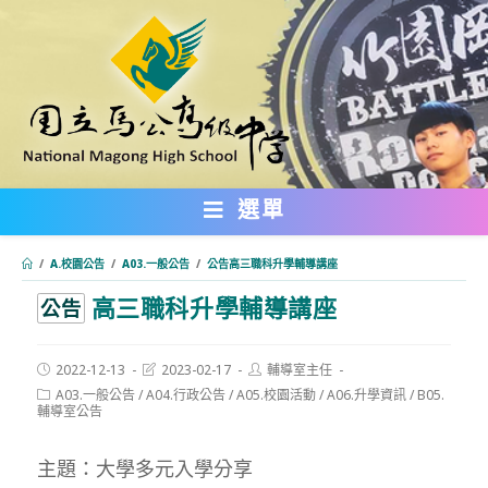
跳
轉
至
主
要
內
選單
容
/
A.校園公告
/
A03.一般公告
/
公告高三職科升學輔導講座
高三職科升學輔導講座
:::
公告
Post
Post
Post
2022-12-13
2023-02-17
輔導室主任
published:
last
author:
Post
A03.一般公告
/
A04.行政公告
/
A05.校園活動
/
A06.升學資訊
/
B05.
modified:
category:
輔導室公告
主題：大學多元入學分享