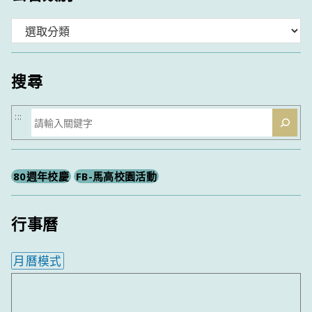
分
類
搜尋
搜
:::
尋
80週年校慶
FB-馬高校園活動
行事曆
月曆模式
內嵌行事曆為視覺預覽，完整行事曆內容請使用