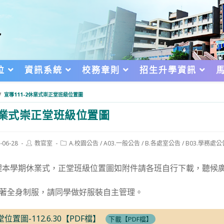
位
資訊系統
校務章則
招生升學資訊
/
宣導111-2休業式崇正堂班級位置圖
2休業式崇正堂班級位置圖
Post
Post
-06-28
教官室
A.校園公告
/
A03.一般公告
/
B.各處室公告
/
B03.學務處公
author:
category:
d:
0日辦理本學期休業式，正堂班級位置圖如附件請各班自行下載，聽候
穿著全身制服，請同學做好服裝自主管理。
位置圖-112.6.30【PDF檔】
下載【PDF檔】