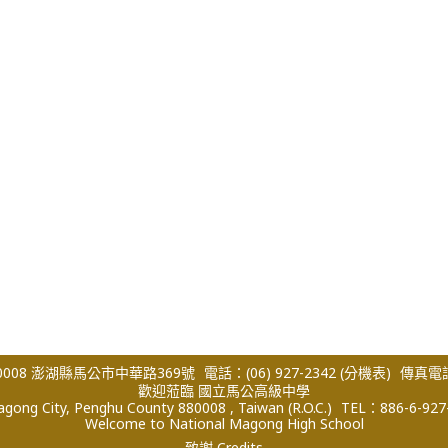
008 澎湖縣馬公市中華路369號
電話：(06) 927-2342
(分機表)
傳真電話：
歡迎蒞臨 國立馬公高級中學
ong City, Penghu County 880008 , Taiwan (R.O.C.)
TEL：886-6-927
Welcome to National Magong High School
致謝 Credits