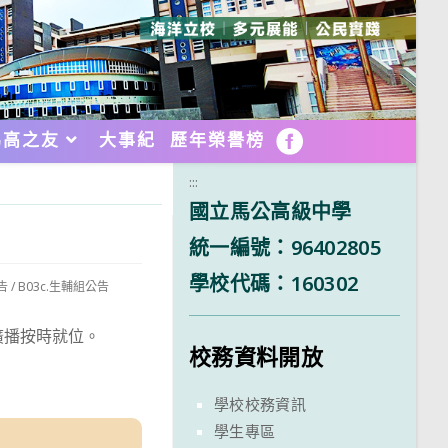
馬高之友
大事紀
歷年榮譽榜
FB
:::
國立馬公高級中學
統一編號：96402805
學校代碼：160302
告
/
B03c.生輔組公告
廣播按時就位。
校務資料開放
學校校務資訊
學生專區