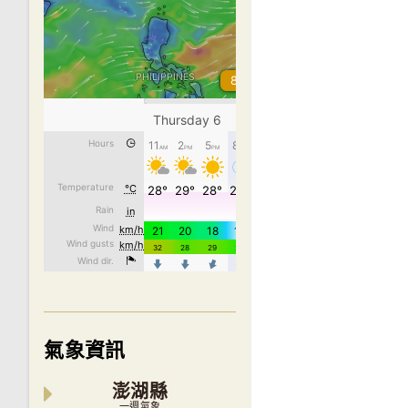
氣象資訊
澎湖縣
一週氣象