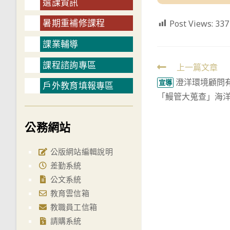
選課資訊
暑期重補修課程
Post Views:
337
課業輔導
課程諮詢專區
Read
上一篇文章
澄洋環境顧問
more
宣導
戶外教育填報專區
「鰻管大蒐查」海
articles
公務網站
公版網站編輯說明
差勤系統
公文系統
教育雲信箱
教職員工信箱
請購系統