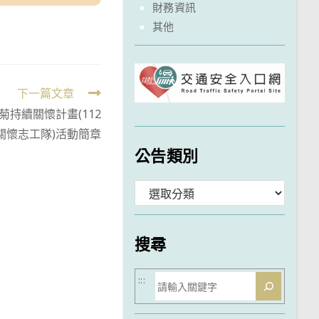
財務資訊
其他
下一篇文章
持續關懷計畫(112
關懷志工隊)活動簡章
公告類別
分
類
搜尋
搜
:::
尋