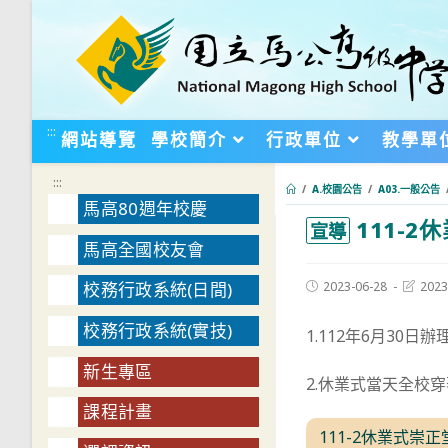
跳
轉
至
主
要
:::
網站導覽
學校簡介
行政單位
教學單
內
容
:::
/
A.校園公告
/
A03.一般公告
馬高80週年校慶
111-
:::
宣導
馬高全國校友會
Post
Post
2023-06-28
2023
校務行政系統(日間)
published:
last
modifie
校務行政系統(實技)
1.112年6月3
新生專區
2.休業式當天全校
課程計畫
111-2休業式崇正堂