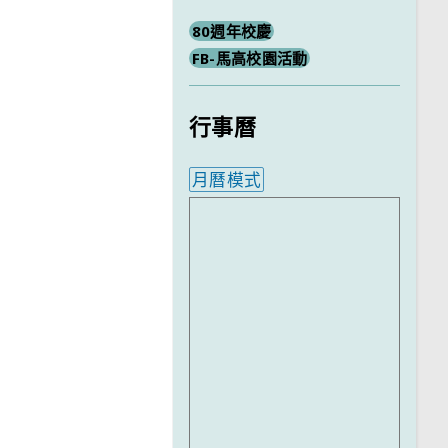
80週年校慶
FB-馬高校園活動
行事曆
月曆模式
內嵌行事曆為視覺預覽，完