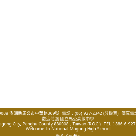
008 澎湖縣馬公市中華路369號
電話：(06) 927-2342
(分機表)
傳真電話：
歡迎蒞臨 國立馬公高級中學
ong City, Penghu County 880008 , Taiwan (R.O.C.)
TEL：886-6-927
Welcome to National Magong High School
致謝 Credits