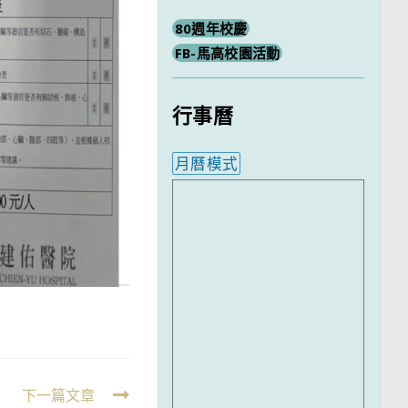
80週年校慶
FB-馬高校園活動
行事曆
月曆模式
內嵌行事曆為視覺預覽，完
下一篇文章