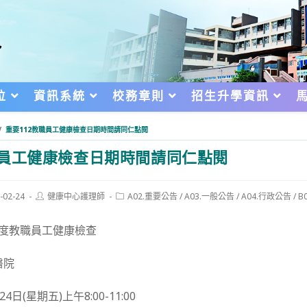
位
資訊系統
校務章則
招生升學資訊
/
重要112教職員工健康檢查日期時間請同仁點閱
職員工健康檢查日期時間請同仁點閱
Post
Post
-02-24
健康中心護理師
A02.重要公告
/
A03.一般公告
/
A04.行政公告
/
B
author:
category:
d:
年度教職員工健康檢查
醫院
4日(星期五)上午8:00-11:00