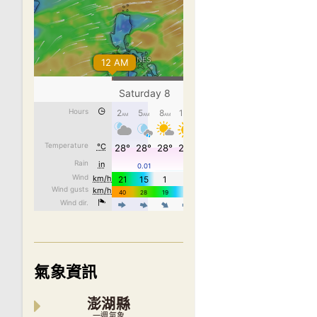
氣象資訊
澎湖縣
一週氣象