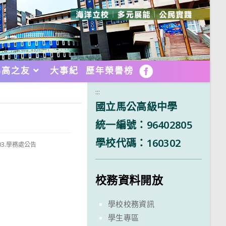
馬高之友
大事紀
歷年榮譽榜
FB
:::
國立馬公高級中學
統一編號：96402805
學校代碼：160302
03.學務處公告
校務資料開放
學校校務資訊
學生專區