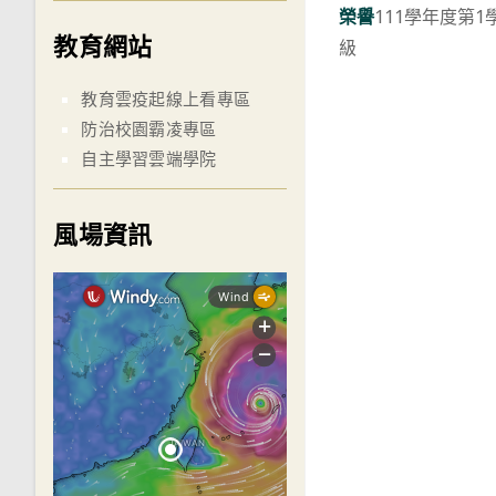
榮譽
111學年度第
more
教育網站
級
articles
教育雲疫起線上看專區
防治校園霸凌專區
自主學習雲端學院
風場資訊