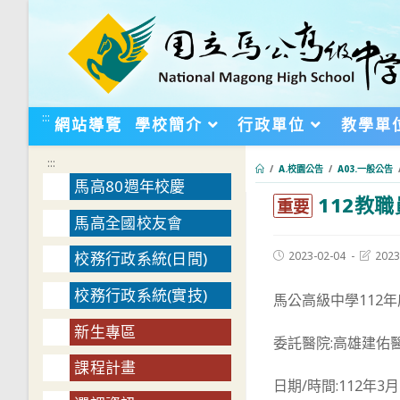
跳
轉
至
主
要
:::
網站導覽
學校簡介
行政單位
教學單
內
容
:::
/
A.校園公告
/
A03.一般公告
馬高80週年校慶
112教
:::
重要
馬高全國校友會
Post
Post
2023-02-04
2023
校務行政系統(日間)
published:
last
modifie
校務行政系統(實技)
馬公高級中學112
新生專區
委託醫院:高雄建佑
課程計畫
日期/時間:112年3月2