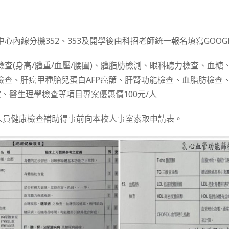
中心內線分機352、353及開學後由科招老師統一報名填寫GOOG
般檢查(身高/體重/血壓/腰圍)、體脂肪檢測、眼科聽力檢查、血糖
檢查、肝癌甲種胎兒蛋白AFP癌篩、肝腎功能檢查、血脂肪檢查
、醫生理學檢查等項目專案優惠價100元/人
人員健康檢查補助得事前向本校人事室索取申請表。