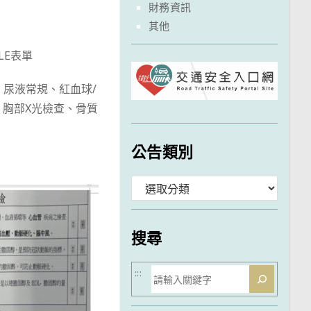
財務資訊
其他
LE表單
、尿液常規、紅血球/
、胸部X光檢查、骨質
公告類別
分
類
搜尋
搜
:::
尋