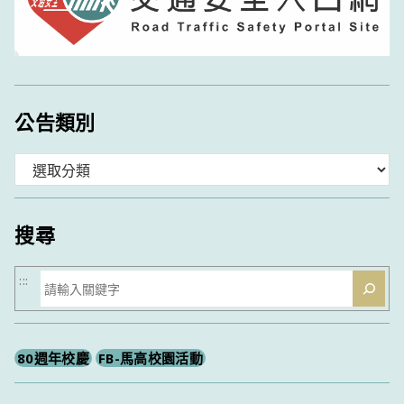
公告類別
分
類
搜尋
搜
:::
尋
80週年校慶
FB-馬高校園活動