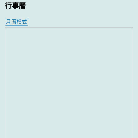
行事曆
月曆模式
內嵌行事曆為視覺預覽，完整行事曆內容請使用