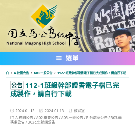
跳
轉
至
主
要
內
選單
容
/
A.校園公告
/
A03.一般公告
/
112-1班級幹部證書電子檔已完成製作，請自行下載
112-1班級幹部證書電子檔已完
:::
公告
成製作，請自行下載
Post
Post
Post
2024-01-13
2024-01-13
教官室
published:
last
author:
Post
A.校園公告
/
A02.重要公告
/
A03.一般公告
/
B.各處室公告
/
B03.學
modified:
category:
務處公告
/
B03c.生輔組公告