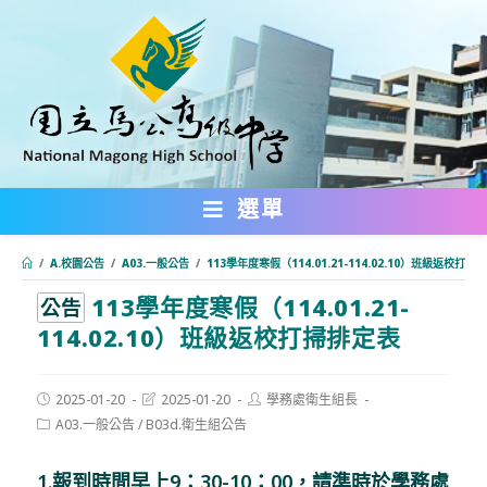
跳
轉
至
主
要
內
選單
容
/
A.校園公告
/
A03.一般公告
/
113學年度寒假（114.01.21-114.02.10）班級返校打掃
113學年度寒假（114.01.21-
:::
公告
114.02.10）班級返校打掃排定表
Post
Post
Post
2025-01-20
2025-01-20
學務處衛生組長
published:
last
author:
Post
A03.一般公告
/
B03d.衛生組公告
modified:
category:
1
.
報到時間早上9：30-10：00，請準時於學務處