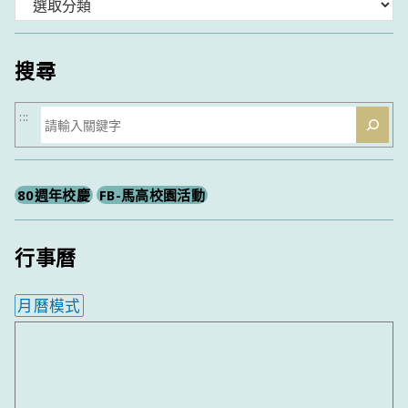
分
類
搜尋
搜
:::
尋
80週年校慶
FB-馬高校園活動
行事曆
月曆模式
內嵌行事曆為視覺預覽，完整行事曆內容請使用