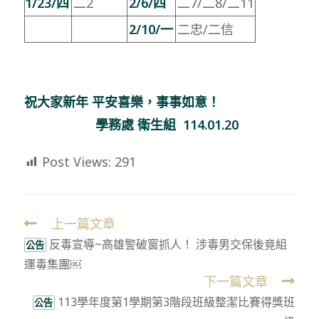
1/23/
四
二2
2/6/
四
二7/二8/二11
2/10/
一
二忠/二信
祝大家新年
平安喜樂，事事如意！
學務處 衛生組 114.01.20
Post Views:
291
上一篇文章
Read
反毒宣導~高雄警破窗抓人！ 涉毒男交保後竟組
more
公告
運毒集團￼
articles
下一篇文章
113學年度第1學期第3階段班級整潔比賽得獎班
公告