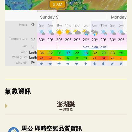
氣象資訊
澎湖縣
一週氣象
內嵌空氣品質小工具為視覺預覽，完整即時空氣