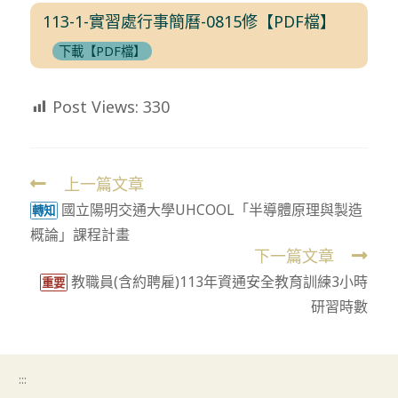
113-1-實習處行事簡曆-0815修【PDF檔】
下載【PDF檔】
Post Views:
330
上一篇文章
Read
國立陽明交通大學UHCOOL「半導體原理與製造
more
轉知
概論」課程計畫
articles
下一篇文章
教職員(含約聘雇)113年資通安全教育訓練3小時
重要
研習時數
:::