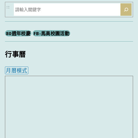
搜
:::
尋
80週年校慶
FB-馬高校園活動
行事曆
月曆模式
內嵌行事曆為視覺預覽，完整行事曆內容請使用