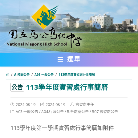
跳
轉
至
主
要
內
選單
容
/
A.校園公告
/
A03.一般公告
/
113學年度實習處行事簡曆
113學年度實習處行事簡曆
:::
公告
Post
Post
Post
2024-08-19
2024-08-19
實習處主任
published:
last
author:
Post
A03.一般公告
/
A04.行政公告
/
B.各處室公告
/
B07.實習處公告
modified:
category:
113學年度第一學期實習處行事簡曆如附件