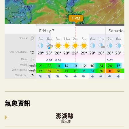
氣象資訊
澎湖縣
一週氣象