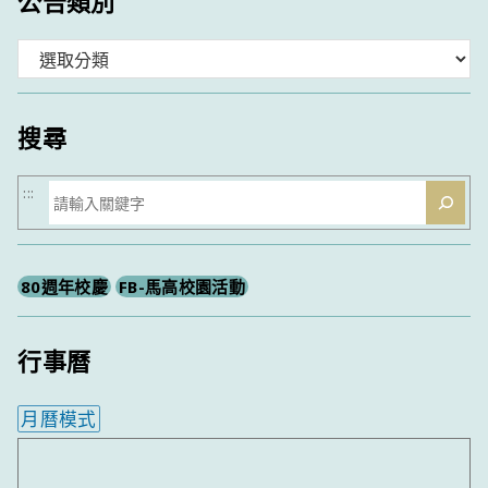
公告類別
分
類
搜尋
搜
:::
尋
80週年校慶
FB-馬高校園活動
行事曆
月曆模式
內嵌行事曆為視覺預覽，完整行事曆內容請使用