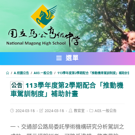
跳
轉
至
主
要
內
選單
容
/
A.校園公告
/
A03.一般公告
/
113學年度第2學期配合「推動機車駕訓制度」補助計畫
113學年度第2學期配合「推動機
:::
公告
車駕訓制度」補助計畫
Post
Post
Post
Post
2024-03-18
2024-03-18
教官室
A03.一般公告
published:
last
author:
category:
modified:
一、交通部公路局委託學術機構研究分析駕訓之