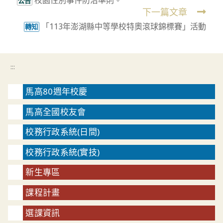
more
公告
下一篇文章
articles
「113年澎湖縣中等學校特奧滾球錦標賽」活動
轉知
:::
馬高80週年校慶
馬高全國校友會
校務行政系統(日間)
校務行政系統(實技)
新生專區
課程計畫
選課資訊