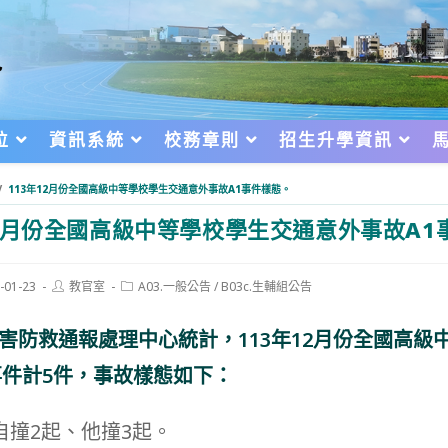
位
資訊系統
校務章則
招生升學資訊
/
113年12月份全國高級中等學校學生交通意外事故A1事件樣態。
12月份全國高級中等學校學生交通意外事故A1
Post
Post
-01-23
教官室
A03.一般公告
/
B03c.生輔組公告
author:
category:
d:
害防救通報處理中心統計，113年12月份全國高級
事件計5件，事故樣態如下：
自撞2起、他撞3起。