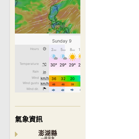
氣象資訊
澎湖縣
一週氣象