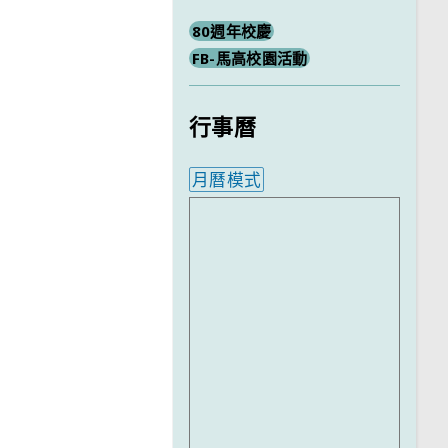
80週年校慶
FB-馬高校園活動
行事曆
月曆模式
內嵌行事曆為視覺預覽，完