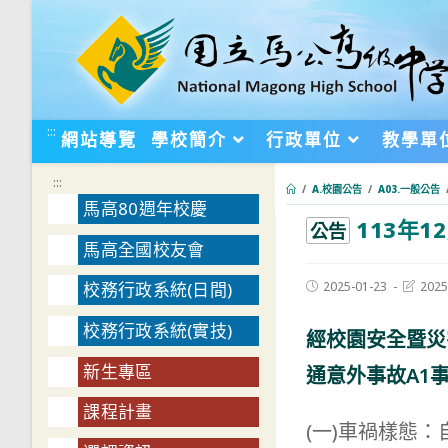
跳
轉
至
主
要
:::
網站導覽
學校簡介
行政單位
教學單
內
容
:::
/
A.校園公告
/
A03.一般公告
馬高80週年校慶
113年
:::
公告
馬高全國校友會
Post
Post
2025-01-23
2025
校務行政系統(日間)
published:
last
modifie
校務行政系統(實技)
經校園安全暨災
新生專區
通意外事故A1
課程計畫
(一)車禍樣態：