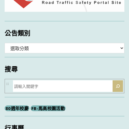
公告類別
分
類
搜尋
搜
:::
尋
80週年校慶
FB-馬高校園活動
行事曆