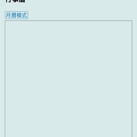
月曆模式
內嵌行事曆為視覺預覽，完整行事曆內容請使用