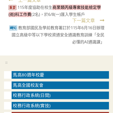
Read
115年度協助在校生
商業類丙級專案技能檢定學
more
重要
(術)科工作費
(2名)，於6/8(一)匯入學生帳戶
articles
下一篇文章
教育部國民及學前教育署訂於115年6月16日辦理
轉知
國立高級中等以下學校資通安全通識教育訓練「全民
必懂的AI通識課」
:::
馬高80週年校慶
馬高全國校友會
校務行政系統(日間)
校務行政系統(實技)