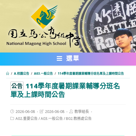
跳
轉
至
主
要
內
選單
容
/
A.校園公告
/
A03.一般公告
/
114學年度暑期課業輔導分班名單及上課時間公告
114學年度暑期課業輔導分班名
:::
公告
單及上課時間公告
Post
Post
Post
2026-06-08
2026-06-08
教學組長
published:
last
author:
Post
A02.重要公告
/
A03.一般公告
/
B02.教務處公告
modified:
category: