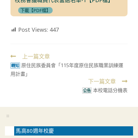
下載【PDF檔】
Post Views:
447
上一篇文章
Read
原住民族委員會「115年度原住民族職業訓練運
more
轉知
用計畫」
articles
下一篇文章
本校電話分機表
公告
:::
馬高80週年校慶