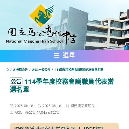
跳
轉
至
主
要
內
選單
容
/
A.校園公告
/
A03.一般公告
/
114學年度校務會議職員代表當選名單
114學年度校務會議職員代表當
:::
公告
選名單
Post
Post
Post
2025-08-18
2025-08-18
總務處文書組長
published:
last
author:
Post
A03.一般公告
/
A04.行政公告
modified:
category:
校務會議職員代表當選名單-1【PDF檔】