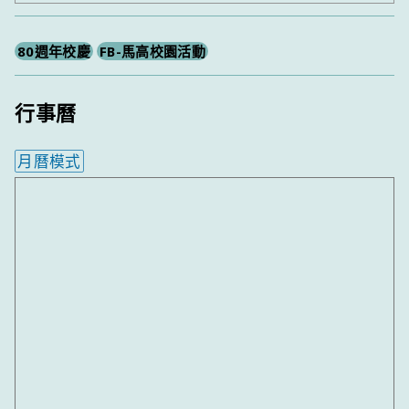
尋
80週年校慶
FB-馬高校園活動
行事曆
月曆模式
內嵌行事曆為視覺預覽，完整行事曆內容請使用