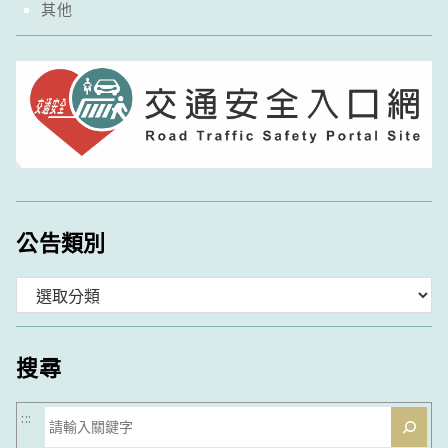
其他
公告類別
分
類
搜尋
搜
:::