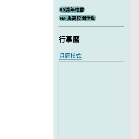
80週年校慶
FB-馬高校園活動
行事曆
月曆模式
內嵌行事曆為視覺預覽，完