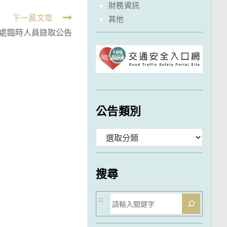
財務資訊
下一篇文章
其他
處臨時人員錄取公告
公告類別
分
類
搜尋
搜
:::
尋