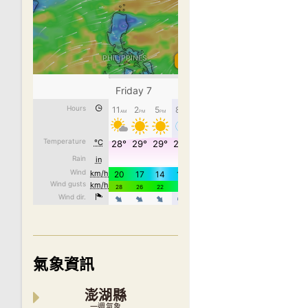
氣象資訊
澎湖縣
一週氣象