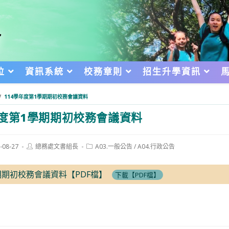
位
資訊系統
校務章則
招生升學資訊
/
114學年度第1學期期初校務會議資料
年度第1學期期初校務會議資料
Post
Post
-08-27
總務處文書組長
A03.一般公告
/
A04.行政公告
author:
category:
d:
期期初校務會議資料【PDF檔】
下載【PDF檔】