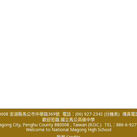
008 澎湖縣馬公市中華路369號
電話：(06) 927-2342
(分機表)
傳真電話：
歡迎蒞臨 國立馬公高級中學
ong City, Penghu County 880008 , Taiwan (R.O.C.)
TEL：886-6-927
Welcome to National Magong High School
致謝 Credits