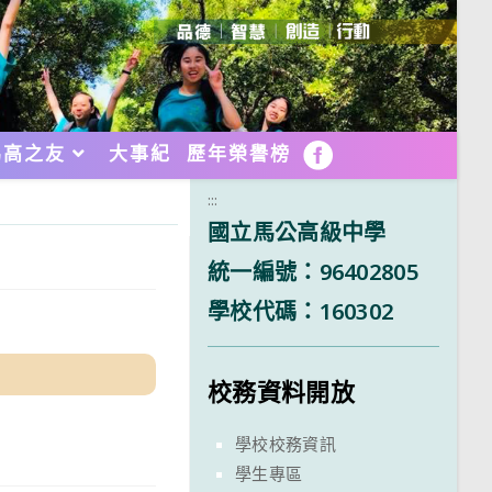
馬高之友
大事紀
歷年榮譽榜
FB
:::
國立馬公高級中學
統一編號：96402805
學校代碼：160302
校務資料開放
學校校務資訊
學生專區