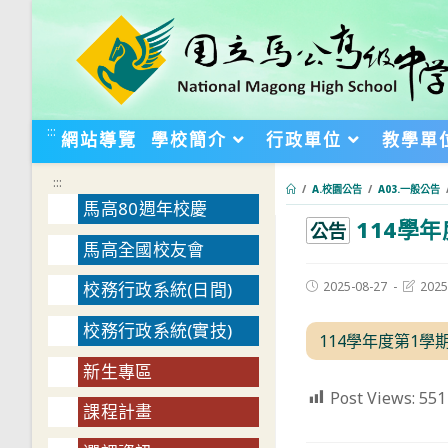
跳
轉
至
主
要
:::
網站導覽
學校簡介
行政單位
教學單
內
容
:::
/
A.校園公告
/
A03.一般公告
馬高80週年校慶
114學
:::
公告
馬高全國校友會
Post
Post
2025-08-27
2025
校務行政系統(日間)
published:
last
modifie
校務行政系統(實技)
114學年度第1學
新生專區
Post Views:
551
課程計畫