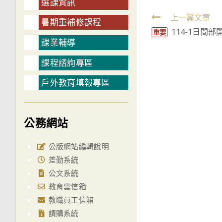
選課資訊
Read
上一篇文章
暑期重補修課程
114-1日間
more
重要
課業輔導
articles
課程諮詢專區
戶外教育填報專區
公務網站
公版網站編輯說明
差勤系統
公文系統
教育雲信箱
教職員工信箱
請購系統