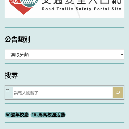
公告類別
分
類
搜尋
搜
:::
尋
80週年校慶
FB-馬高校園活動