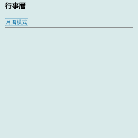
行事曆
月曆模式
內嵌行事曆為視覺預覽，完整行事曆內容請使用