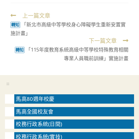
上一篇文章
Read
「新北市高級中等學校身心障礙學生重新安置實
more
轉知
施計畫」
articles
下一篇文章
「115年度教育系統高級中等學校特殊教育相關
轉知
專業人員職前訓練」實施計畫
:::
馬高80週年校慶
馬高全國校友會
校務行政系統(日間)
校務行政系統(實技)