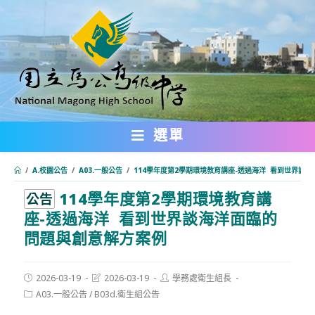
跳
轉
至
主
要
內
選單
容
/
A.校園公告
/
A03.一般公告
/
114學年度第2學期環境教育講座-透過海洋 看到世界談
114學年度第2學期環境教育講
:::
公告
座-透過海洋 看到世界談海洋面臨的
問題與創意解方案例
Post
Post
Post
2026-03-19
2026-03-19
學務處衛生組長
published:
last
author:
Post
A03.一般公告
/
B03d.衛生組公告
modified:
category: