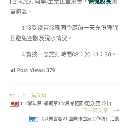
(含未施打同學)至崇正堂集合，
保健股長
測
量體溫。
3.接受疫苗接種同學應前一天充份睡眠
且避免空腹及脫水情況。
4.實技一忠施打時間08：20-11：30。
Post Views:
379
上一篇文章
Read
114學年第1學期第1次段考範圍/配分(更新中)
more
重要
下一篇文章
articles
《以樂會客2.0國際作曲家工作坊》活動
轉知