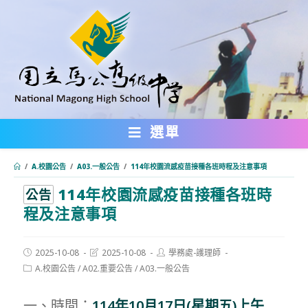
跳
轉
至
主
要
內
選單
容
/
A.校園公告
/
A03.一般公告
/
114年校園流感疫苗接種各班時程及注意事項
114年校園流感疫苗接種各班時
:::
公告
程及注意事項
Post
Post
Post
2025-10-08
2025-10-08
學務處-護理師
published:
last
author:
Post
A.校園公告
/
A02.重要公告
/
A03.一般公告
modified:
category:
一、時間：
114
年10月17日(星期五)上午