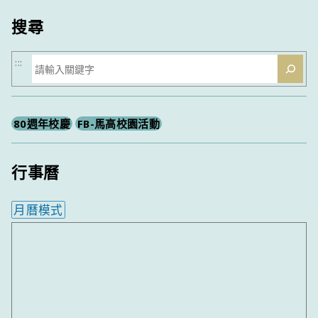
搜尋
搜
:::
尋
80週年校慶
FB-馬高校園活動
行事曆
月曆模式
內嵌行事曆為視覺預覽，完整行事曆內容請使用