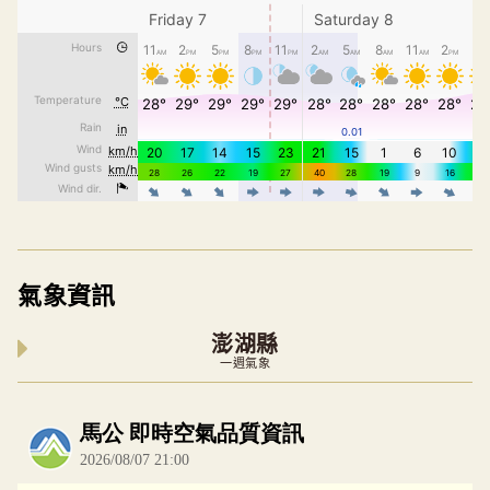
氣象資訊
澎湖縣
一週氣象
內嵌空氣品質小工具為視覺預覽，完整即時空氣