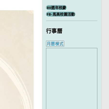
80週年校慶
FB-馬高校園活動
行事曆
月曆模式
內嵌行事曆為視覺預覽，完