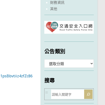
財務資訊
其他
公告類別
分
類
1psBbvtiiz4zfZc86
搜尋
搜
:::
尋