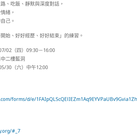
走路、吃飯、靜默與深度對話，
受情緒，
的自己。
好開始、好好經歷、好好結束」的練習。
7/02（四）09:30－16:00
高中二樓藍洞
05/30（六）中午12:00
gle.com/forms/d/e/1FAIpQLScQElIEZm1Aq9EYVPaUBv9Gvia1Zh
y.org/#_7