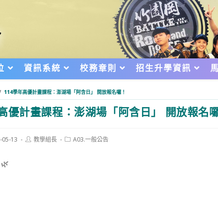
位
資訊系統
校務章則
招生升學資訊
/
114學年高優計畫課程：澎湖場「阿含日」 開放報名囉！
年高優計畫課程：澎湖場「阿含日」 開放報名
Post
Post
-05-13
教學組長
A03.一般公告
author:
category:
d:
🌿