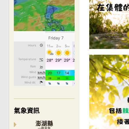
氣象資訊
澎湖縣
一週氣象