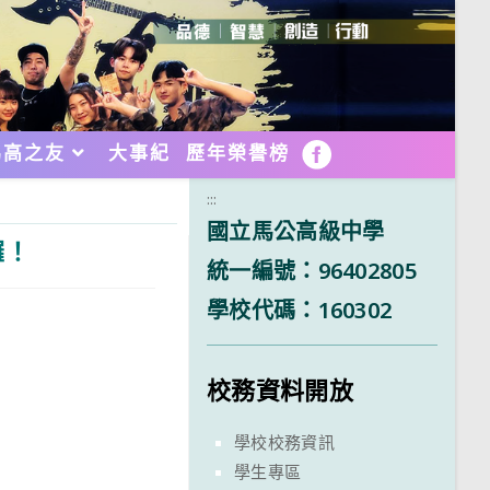
馬高之友
大事紀
歷年榮譽榜
FB
:::
國立馬公高級中學
囉！
統一編號：96402805
學校代碼：160302
校務資料開放
學校校務資訊
學生專區