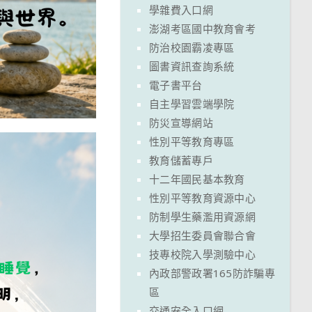
學雜費入口網
澎湖考區國中教育會考
防治校園霸凌專區
圖書資訊查詢系統
電子書平台
自主學習雲端學院
防災宣導網站
性別平等教育專區
教育儲蓄專戶
十二年國民基本教育
性別平等教育資源中心
防制學生藥濫用資源網
大學招生委員會聯合會
技專校院入學測驗中心
內政部警政署165防詐騙專
區
交通安全入口網