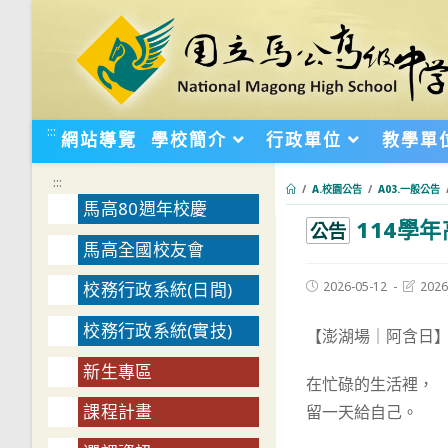
跳
轉
至
主
要
:::
網站導覽
學校簡介
行政單位
教學單
內
容
:::
/
A.校園公告
/
A03.一般公告
馬高80週年校慶
114學
:::
公告
馬高全國校友會
Post
Post
2026-05-12
2026
校務行政系統(日間)
published:
last
modifie
校務行政系統(實技)
【澎湖場｜阿含日】
新生專區
在忙碌的生活裡，
課程計畫
留一天給自己。