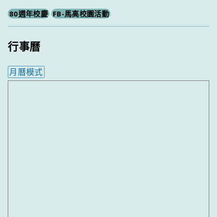
80週年校慶
FB-馬高校園活動
行事曆
月曆模式
內嵌行事曆為視覺預覽，完整行事曆內容請使用