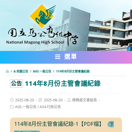
跳
轉
至
主
要
內
選單
容
/
A.校園公告
/
A03.一般公告
/
114年8月份主管會議紀錄
114年8月份主管會議紀錄
:::
公告
Post
Post
Post
2025-08-20
2025-08-20
總務處文書組長
published:
last
author:
Post
A03.一般公告
/
A04.行政公告
modified:
category:
114年8月份主管會議紀錄-1【PDF檔】
下