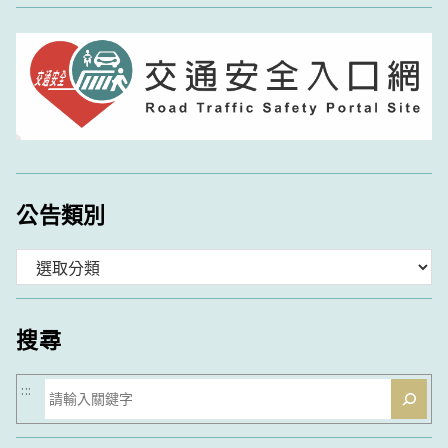
公告類別
分
類
搜尋
搜
:::
尋