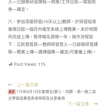
入—已錄取研習課程—問卷/工作日誌—填寫問
卷—確定。
六、參加深度研習(10天以上)教師，於研習結束
後隔日起一個月內需至系統上傳教案，未於時間
內完成上傳，暫停報名資格一年，操作流程如
下：公民營首頁—教師研習登入—已錄取研習課
程—教案上傳—選擇檔案—確定(可重複上傳)。
Post Views:
115
上一篇文章
Read
115年6月12日(星期五)第三、四節，高一高二自
more
重要
主學習成果發表會時程及注意事項
articles
下一篇文章