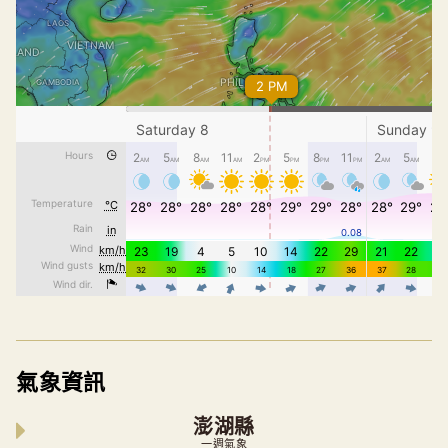
氣象資訊
澎湖縣
一週氣象