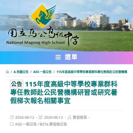
跳
轉
至
主
要
內
選單
容
/
A.校園公告
/
A03.一般公告
/
115年度高級中等學校專業群科專任教師赴公民營機構研
115年度高級中等學校專業群科
:::
公告
專任教師赴公民營機構研習或研究暑
假梯次報名相關事宜
Post
Post
Post
2026-06-12
2026-06-12
實習組長
published:
last
author:
Post
A03.一般公告
/
B07a.實習組公告
modified:
category: