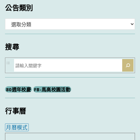
公告類別
分
類
搜尋
搜
:::
尋
80週年校慶
FB-馬高校園活動
行事曆
月曆模式
內嵌行事曆為視覺預覽，完整行事曆內容請使用