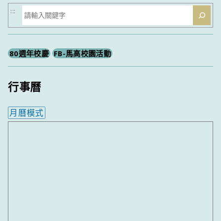
搜
:::
尋
80週年校慶
FB-馬高校園活動
行事曆
月曆模式
內嵌行事曆為視覺預覽，完整行事曆內容請使用