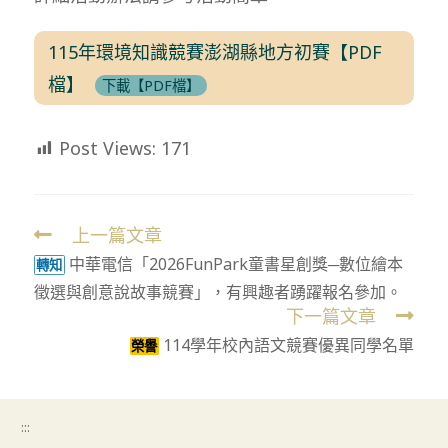
115年環境知識競賽澎湖縣地方初賽【PDF
檔】
下載【PDF檔】
Post Views:
171
上一篇文章
Read
中華電信「2026FunPark童書星創獎─數位繪本
more
轉知
徵選與創意說故事競賽」，有興趣者踴躍報名參加。
articles
下一篇文章
114學年校內語文競賽優異同學名單
榮譽
:::