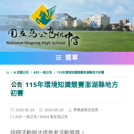
跳
轉
至
主
要
內
選單
容
/
A.校園公告
/
A03.一般公告
/
115年環境知識競賽澎湖縣地方初賽
115年環境知識競賽澎湖縣地方
:::
公告
初賽
Post
Post
Post
2026-05-20
2026-05-20
學務處衛生組長
published:
last
author:
Post
A03.一般公告
/
B03d.衛生組公告
modified:
category:
詳細活動辦法請參考活動簡章。