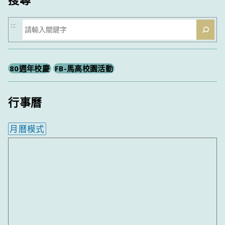
搜
:::
尋
80週年校慶
FB-馬高校園活動
行事曆
月曆模式
內嵌行事曆為視覺預覽，完整行事曆內容請使用