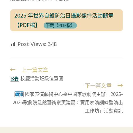
2025-年世界自殺防治日攝影徵件活動簡章
【PDF檔】
下載【PDF檔】
Post Views:
348
上一篇文章
Read
校慶活動班級位置圖
more
公告
下一篇文章
articles
國家表演藝術中心臺中國家歌劇院主辦「2025-
轉知
2026歌劇院駐館藝術家黃建豪：實用表演訓練暨演出
工作坊」活動資訊