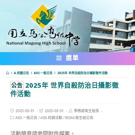
跳
轉
至
主
要
內
選單
容
/
A.校園公告
/
A03.一般公告
/
2025年 世界自殺防治日攝影徵件活動
2025年 世界自殺防治日攝影徵
:::
公告
件活動
Post
Post
Post
2025-03-31
2025-03-31
學務處衛生組長
published:
last
author:
Post
A03.一般公告
/
A05.校園活動
/
B03d.衛生組公告
modified:
category:
活動簡章請參閱附件檔案。