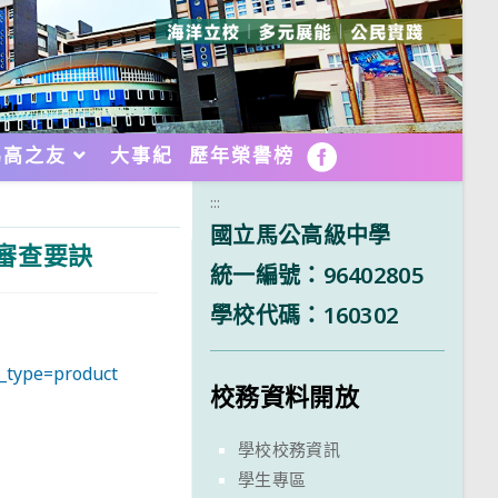
馬高之友
大事紀
歷年榮譽榜
FB
:::
國立馬公高級中學
階審查要訣
統一編號：96402805
學校代碼：160302
type=product
校務資料開放
學校校務資訊
學生專區