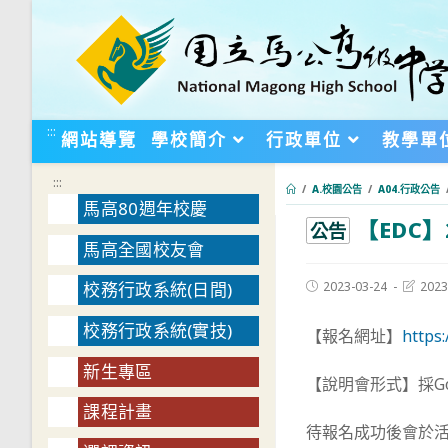
跳
轉
至
主
要
:::
網站導覽
學校簡介
行政單位
教學單
內
容
:::
/
A.校園公告
/
A04.行政公告
馬高80週年校慶
【EDC
:::
公告
馬高全國校友會
Post
Post
2023-03-24
2023
校務行政系統(日間)
published:
last
modifie
校務行政系統(實技)
【報名網址】
https
新生專區
【說明會形式】採Go
課程計畫
待報名成功後會於