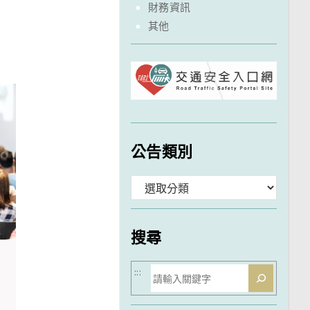
財務資訊
其他
公告類別
分
類
搜尋
搜
:::
尋