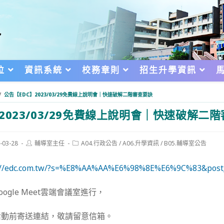
位
資訊系統
校務章則
招生升學資訊
/
公告【EDC】2023/03/29免費線上說明會｜快速破解二階審查要訣
】2023/03/29免費線上說明會｜快速破解二
Post
Post
-03-28
輔導室主任
A04.行政公告
/
A06.升學資訊
/
B05.輔導室公告
author:
category:
d:
://edc.com.tw/?s=%E8%AA%AA%E6%98%8E%E6%9C%83&post_
ogle Meet雲端會議室進行，
活動前寄送連結，敬請留意信箱。