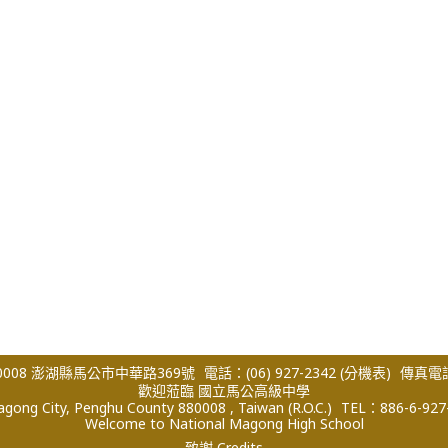
008 澎湖縣馬公市中華路369號
電話：(06) 927-2342
(分機表)
傳真電話：
歡迎蒞臨 國立馬公高級中學
ong City, Penghu County 880008 , Taiwan (R.O.C.)
TEL：886-6-927
Welcome to National Magong High School
致謝 Credits