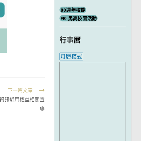
80週年校慶
FB-馬高校園活動
行事曆
月曆模式
內嵌行事曆為視覺預覽，完
下一篇文章
資訊近用權益相關宣
導