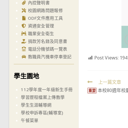
內控聲明書
校園網路問題報修
ODF文件應用工具
資通安全管理
職業安全衛生
捐款芳名錄及同意書
電話分機號碼一覽表
教職員汽機車停車登記
Post Views:
194
學生園地
Read
上一篇文章
112學年度一年級新生手冊
本校80週年
more
重要
學習歷程檔案上傳教學
articles
學生生涯輔導網
學校申訴專區(輔導室)
午餐菜單