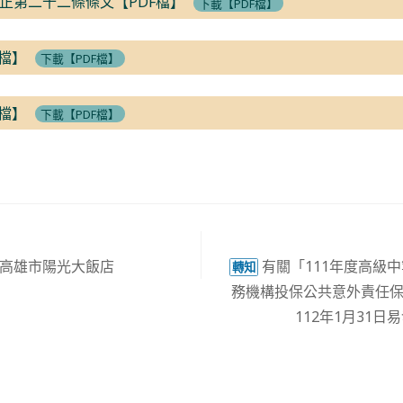
正第二十二條條文【PDF檔】
下載【PDF檔】
F檔】
下載【PDF檔】
F檔】
下載【PDF檔】
–高雄市陽光大飯店
有關「111年度高級
轉知
務機構投保公共意外責任保險
112年1月31