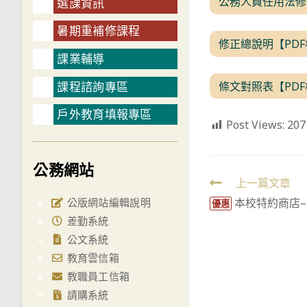
公務人員任用法修
選課資訊
暑期重補修課程
修正總說明【PD
課業輔導
條文對照表【PD
課程諮詢專區
戶外教育填報專區
Post Views:
207
公務網站
Read
上一篇文章
公版網站編輯說明
本校特約商店
more
優惠
差勤系統
articles
公文系統
教育雲信箱
教職員工信箱
請購系統