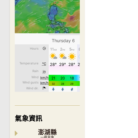
氣象資訊
澎湖縣
一週氣象