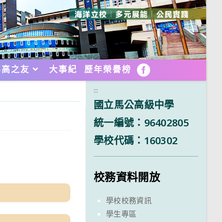
馬高之友
大事紀
歷年榮譽榜
FB
:::
國立馬公高級中學
統一編號：96402805
學校代碼：160302
校務資料開放
學校校務資訊
學生專區