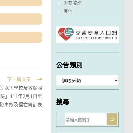
財務資訊
其他
公告類別
分
下一篇文章
中等以下學校及教保服
類
」111年2月1日至
搜尋
日易發事故及傷亡統計表
搜
:::
尋