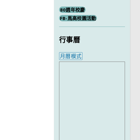
80週年校慶
FB-馬高校園活動
行事曆
月曆模式
內嵌行事曆為視覺預覽，完