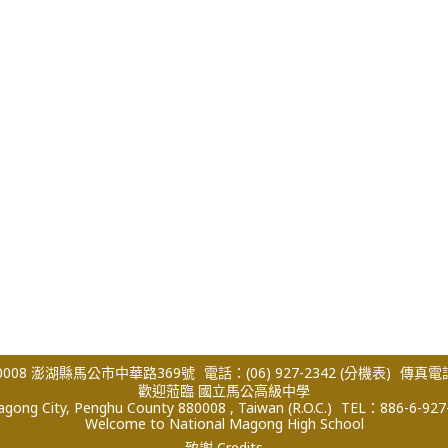
008 澎湖縣馬公市中華路369號
電話：(06) 927-2342
(分機表)
傳真電話：
歡迎蒞臨 國立馬公高級中學
ong City, Penghu County 880008 , Taiwan (R.O.C.)
TEL：886-6-927
Welcome to National Magong High School
致謝 Credits