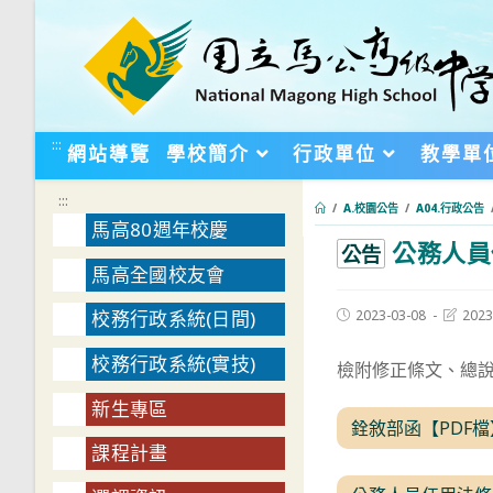
跳
轉
至
主
要
:::
網站導覽
學校簡介
行政單位
教學單
內
容
:::
/
A.校園公告
/
A04.行政公告
馬高80週年校慶
公務人員
:::
公告
馬高全國校友會
Post
Post
2023-03-08
2023
校務行政系統(日間)
published:
last
modifie
校務行政系統(實技)
檢附修正條文、總說
新生專區
銓敘部函【PDF檔
課程計畫