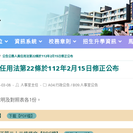
位
資訊系統
校務章則
招生升學資訊
/
公告公務人員任用法第22條於112年2月15日修正公布
任用法第22條於112年2月15日修正公布
Post
Post
-03-08
人事室主任
A04.行政公告
/
B09.人事室公告
author:
category:
d:
明及對照表各1份。
】
下載【PDF檔】